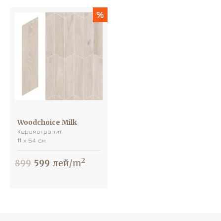
%
Woodchoice Milk
Керамогранит
11 х 54 см
2
899
599
лей/m