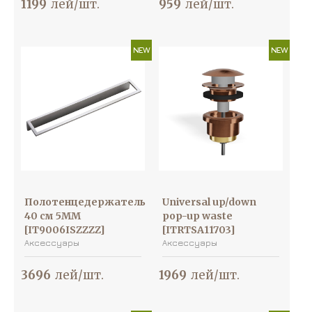
1199
лей/шт.
959
лей/шт.
NEW
NEW
Полотенцедержатель
Universal up/down
40 см 5MM
pop-up waste
[IT9006ISZZZZ]
[ITRTSA11703]
Аксессуары
Аксессуары
3696
лей/шт.
1969
лей/шт.