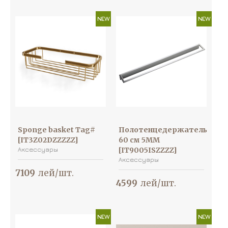
NEW
NEW
Sponge basket Tag#
Полотенцедержатель
[IT3Z02DZZZZZ]
60 см 5MM
Аксессуары
[IT9005ISZZZZ]
Аксессуары
7109
лей/шт.
4599
лей/шт.
NEW
NEW