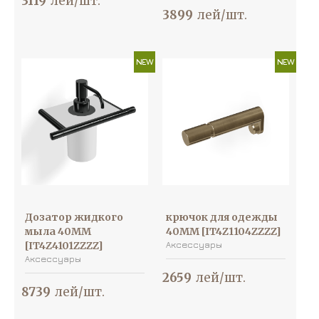
3119
лей/шт.
3899
лей/шт.
NEW
NEW
Дозатор жидкого
крючок для одежды
мыла 40MM
40MM [IT4Z1104ZZZZ]
[IT4Z4101ZZZZ]
Аксессуары
Аксессуары
2659
лей/шт.
8739
лей/шт.