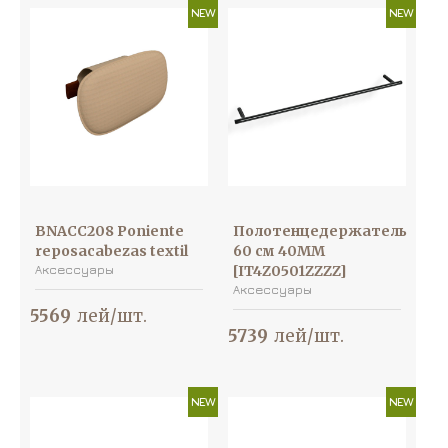
NEW
NEW
BNACC208 Poniente
Полотенцедержатель
reposacabezas textil
60 см 40MM
Аксессуары
[IT4Z0501ZZZZ]
Аксессуары
5569
лей/шт.
5739
лей/шт.
NEW
NEW