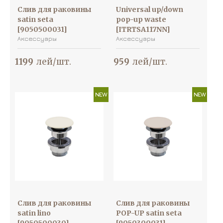
Слив для раковины
Universal up/down
satin seta
pop-up waste
[9050500031]
[ITRTSA117NN]
Аксессуары
Аксессуары
1199
лей/шт.
959
лей/шт.
NEW
NEW
Слив для раковины
Слив для раковины
satin lino
POP-UP satin seta