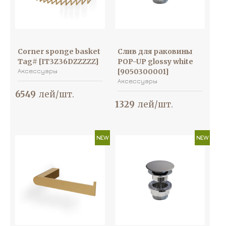
Corner sponge basket
Слив для раковины
Tag# [IT3Z36DZZZZZ]
POP-UP glossy white
Аксессуары
[9050300001]
Аксессуары
6549
лей/шт.
1329
лей/шт.
NEW
NEW