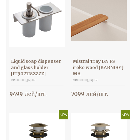
Liquid soap dispenser
Mistral Tray BN FS
and glass holder
iroko wood [BABN001]
[IT9071ISZZZZ]
MA
Аксессуары
Аксессуары
9499
лей/шт.
7099
лей/шт.
NEW
NEW