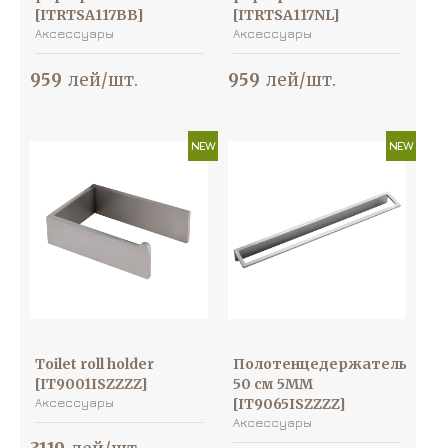
[ITRTSA117BB]
[ITRTSA117NL]
Аксессуары
Аксессуары
959
лей/шт.
959
лей/шт.
NEW
NEW
Toilet roll holder
Полотенцедержатель
[IT9001ISZZZZ]
50 см 5MM
Аксессуары
[IT9065ISZZZZ]
Аксессуары