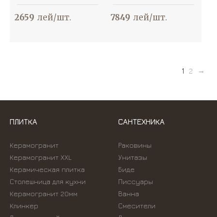
2659
лей/шт.
7849
лей/шт.
1
2
ПЛИТКА
САНТЕХНИКА
Керамогранит
Раковины
Керамогранит XXL
Унитазы
Керамическая плитка
Биде
Столешница для кухни
Писсуары
Керамогранит 20мм
Ванна
Клинкер
Смесители