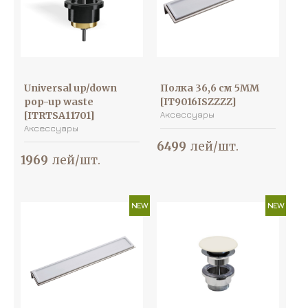
Universal up/down
Полка 36,6 см 5MM
pop-up waste
[IT9016ISZZZZ]
[ITRTSA11701]
Аксессуары
Аксессуары
6499
лей/шт.
1969
лей/шт.
NEW
NEW