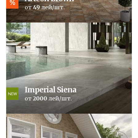
%
от
49
лей/шт.
Imperial Siena
NEW
от
2000
лей/шт.