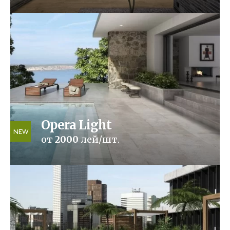
Opera Light
NEW
от
2000
лей/шт.