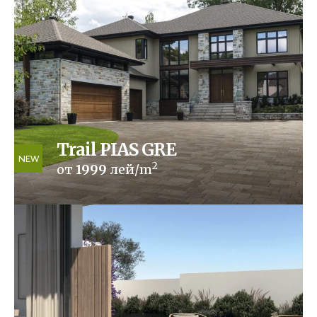
Trail PIAS GRE
NEW
2
от
1999
лей/m