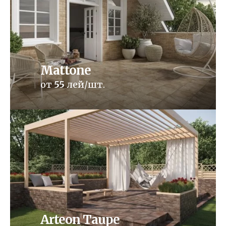
Mattone
от
55
лей/шт.
Arteon Taupe