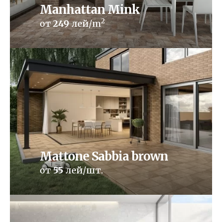
Manhattan Mink
2
от
249
лей/m
Mattone Sabbia brown
от
55
лей/шт.