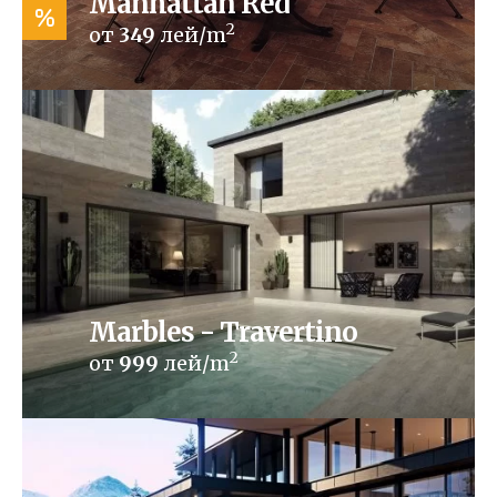
Manhattan Red
%
2
от
349
лей/m
Marbles - Travertino
2
от
999
лей/m