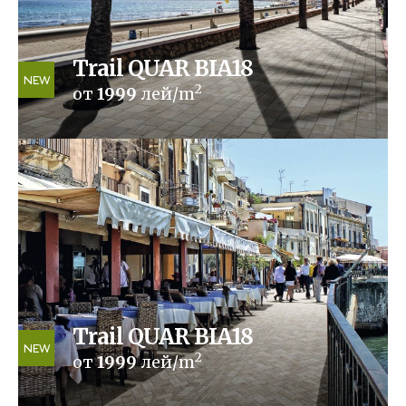
Trail QUAR BIA18
NEW
2
от
1999
лей/m
Trail QUAR BIA18
NEW
2
от
1999
лей/m