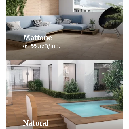
Mattone
от
55
лей/шт.
Natural