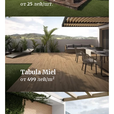
от
25
лей/шт.
Tabula Miel
2
от
499
лей/m