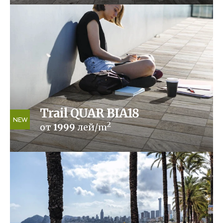
Trail QUAR BIA18
NEW
2
от
1999
лей/m