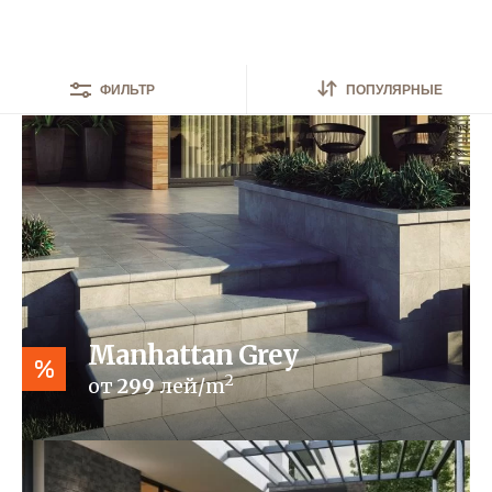
Найдено
44
интерьера
ПОПУЛЯРНЫЕ
ФИЛЬТР
Manhattan Grey
%
2
от
299
лей/m