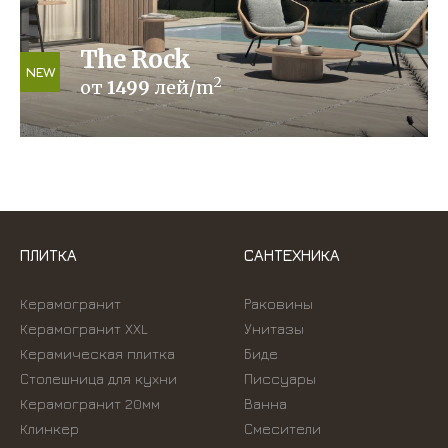
The Rock
NEW
2
от
1499
лей/m
ПЛИТКА
САНТЕХНИКА
Керамогранит
Раковины
Керамогранит XXL
Унитазы
Керамическая плитка
Биде
Столешница для кухни
Писсуары
Керамогранит 20мм
Ванна
Клинкер
Смесители