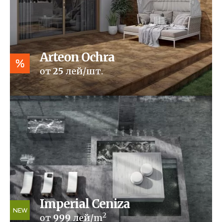
Arteon Ochra
%
от
25
лей/шт.
Imperial Ceniza
NEW
2
от
999
лей/m