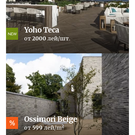
Yoho Teca
NEW
от
2000
лей/шт.
Ossimori Beige
%
2
от
599
лей/m