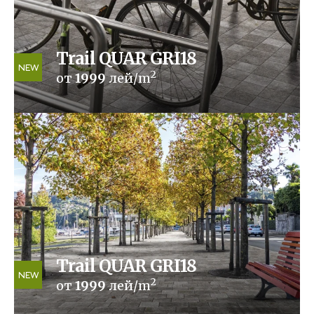
Trail QUAR GRI18
NEW
2
от
1999
лей/m
Trail QUAR GRI18
NEW
2
от
1999
лей/m