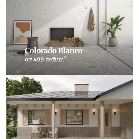
Colorado Blanco
2
от
499
лей/m