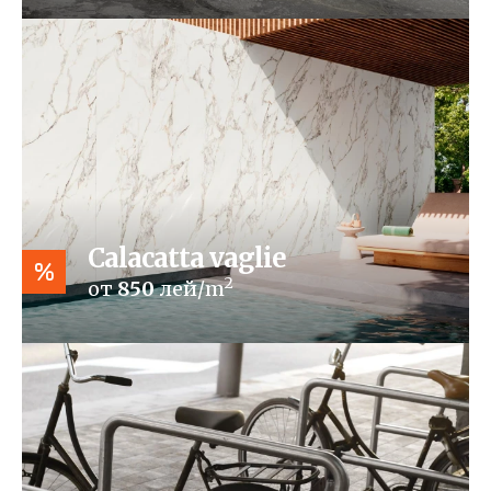
Calacatta vaglie
%
2
от
850
лей/m