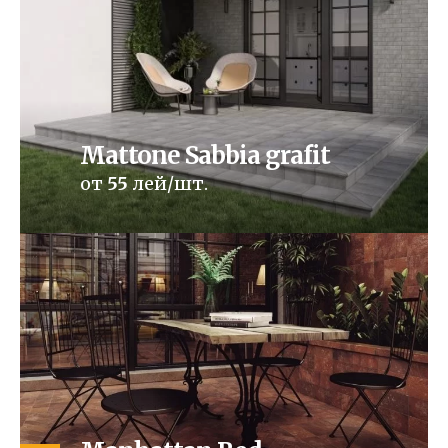
Mattone Sabbia grafit
от
55
лей/шт.