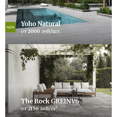
Yoho Natural
NEW
от
2000
лей/шт.
The Rock GREINV6
2
от
2150
лей/m