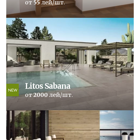
от
55
лей/шт.
Litos Sabana
NEW
от
2000
лей/шт.