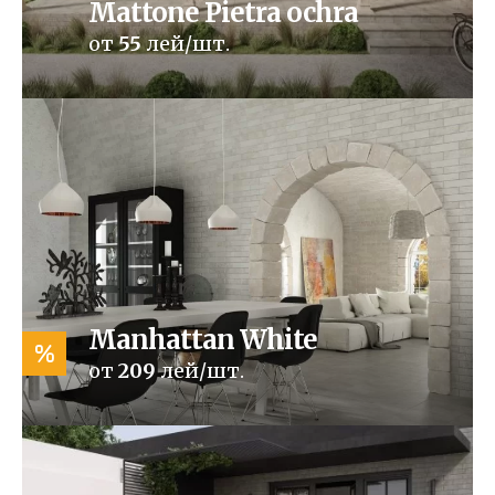
Mattone Pietra ochra
от
55
лей/шт.
Manhattan White
%
от
209
лей/шт.