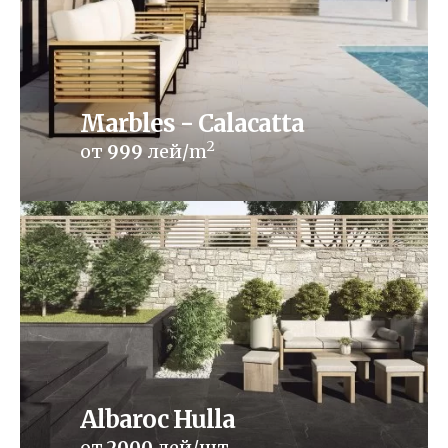
Marbles - Calacatta
2
от
999
лей/m
Albaroc Hulla
от
2000
лей/шт.