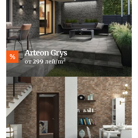
Arteon Grys
%
2
от
299
лей/m