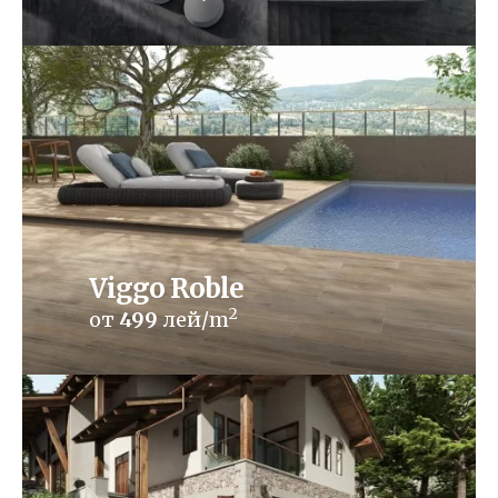
Viggo Roble
2
от
499
лей/m