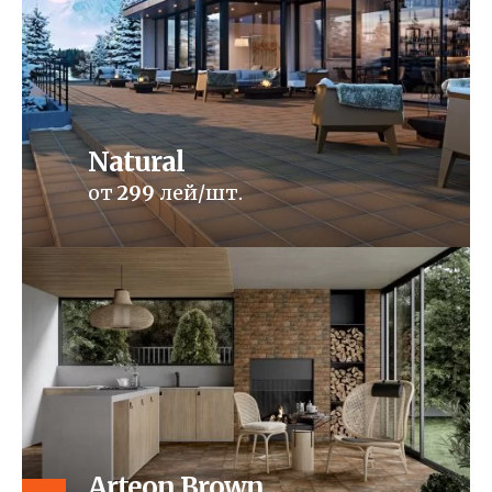
Natural
от
299
лей/шт.
Arteon Brown