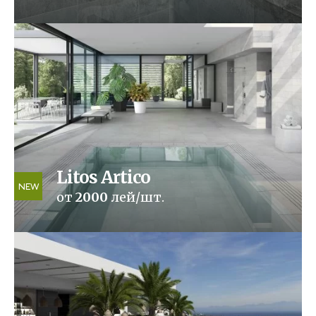
Litos Artico
NEW
от
2000
лей/шт.