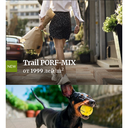
Trail PORF-MIX
NEW
2
от
1999
лей/m