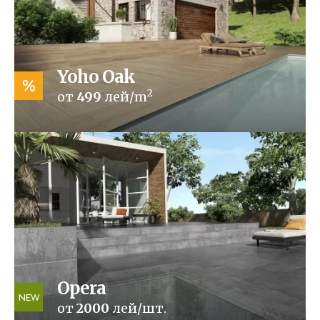
Yoho Oak
%
2
от
499
лей/m
Opera
NEW
от
2000
лей/шт.