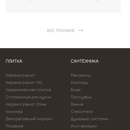
ВСЕ ПОХОЖИЕ
ПЛИТКА
САНТЕХНИКА
Керамогранит
Раковины
Керамогранит XXL
Унитазы
Керамическая плитка
Биде
Столешница для кухни
Писсуары
Керамогранит 20мм
Ванна
Клинкер
Смесители
Декоративный кирпич
Душевые системы
Мозаика
Инсталляции