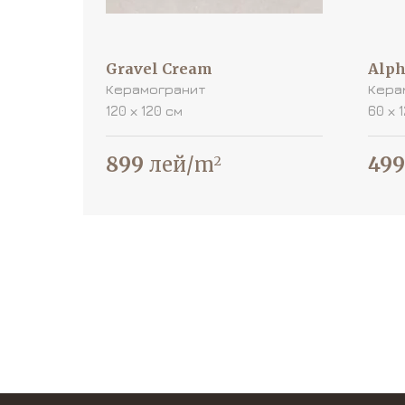
Gravel Cream
Alph
Керамогранит
Кера
120 х 120 см
60 х 
899
лей/m
499
2