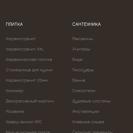
ПЛИТКА
САНТЕХНИКА
Керамогранит
Раковины
Керамогранит XXL
Унитазы
Керамическая плитка
Биде
Столешница для кухни
Писсуары
Керамогранит 20мм
Ванна
Клинкер
Смесители
Декоративный кирпич
Душевые системы
Мозаика
Инсталляции
Кварц-винил SPC
Kлавиша смыва
Индукционная плита
Скрытые элементы