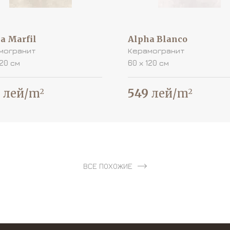
a Marfil
Alpha Blanco
могранит
Керамогранит
120 см
60 х 120 см
лей/m
549
лей/m
2
2
ВСЕ ПОХОЖИЕ