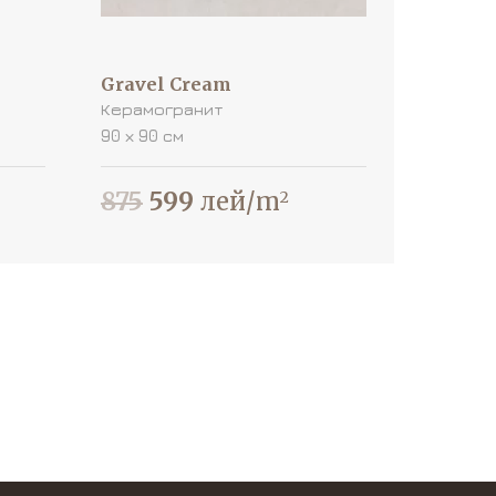
Gravel Cream
Керамогранит
90 х 90 см
875
599
лей/m
2