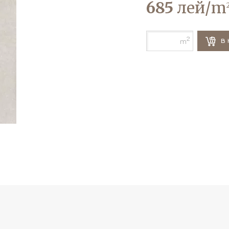
685
лей/m
2
В 
m