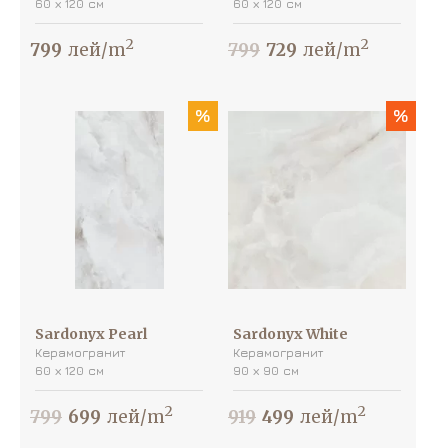
60 х 120 см
60 х 120 см
2
2
799
лей/m
799
729
лей/m
%
%
Sardonyx Pearl
Sardonyx White
Керамогранит
Керамогранит
60 х 120 см
90 х 90 см
2
2
799
699
лей/m
919
499
лей/m