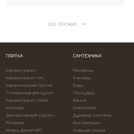
ВСЕ ПОХОЖИЕ
ПЛИТКА
САНТЕХНИКА
Керамогранит
Раковины
Керамогранит XXL
Унитазы
Керамическая плитка
Биде
Столешница для кухни
Писсуары
Керамогранит 20мм
Ванна
Клинкер
Смесители
Декоративный кирпич
Душевые системы
Мозаика
Инсталляции
Кварц-винил SPC
Kлавиша смыва