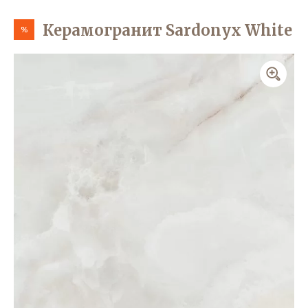
Керамогранит Sardonyx White
%