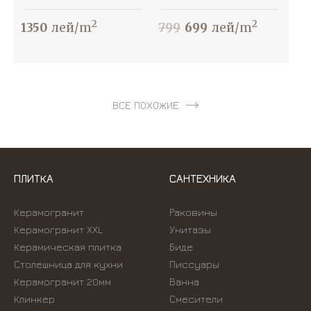
2
2
1350
лей/m
799
699
лей/m
ВСЕ ПОХОЖИЕ
ПЛИТКА
САНТЕХНИКА
Керамогранит
Раковины
Керамогранит XXL
Унитазы
Керамическая плитка
Биде
Столешница для кухни
Писсуары
Керамогранит 20мм
Ванна
Клинкер
Смесители