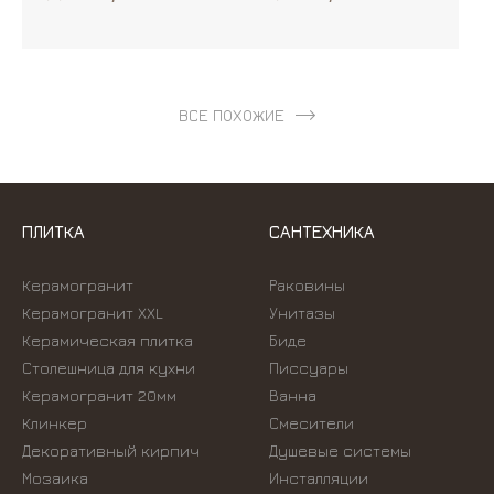
ВСЕ ПОХОЖИЕ
ПЛИТКА
САНТЕХНИКА
Керамогранит
Раковины
Керамогранит XXL
Унитазы
Керамическая плитка
Биде
Столешница для кухни
Писсуары
Керамогранит 20мм
Ванна
Клинкер
Смесители
Декоративный кирпич
Душевые системы
Мозаика
Инсталляции