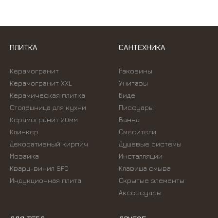
ПЛИТКА
САНТЕХНИКА
Керамогранит
Раковины
Керамогранит XXL
Унитазы
Керамическая плитка
Биде
Столешница для кухни
Писсуары
Керамогранит 20мм
Ванна
Клинкер
Смесители
Декоративный кирпич
Душевые системы
Мозаика
Инсталляции
Кварц-винил SPC
Kлавиша смыва
Индукционная плита
Скрытые элементы
Аксессуары