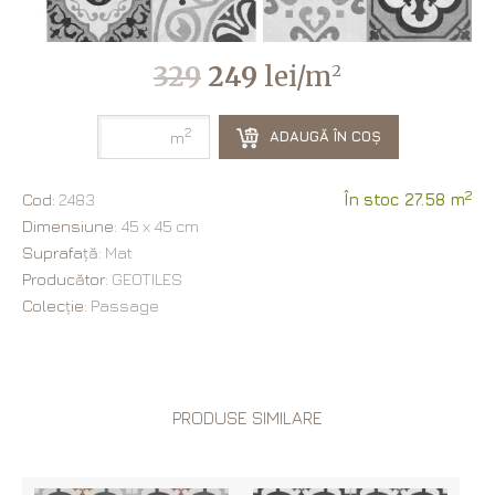
329
249
lei/m
2
2
ADAUGĂ ÎN COȘ
m
2
Cod:
2483
În stoc 27.58 m
Dimensiune:
45 х 45 cm
Suprafață:
Mat
Producător:
GEOTILES
Colecție:
Passage
PRODUSE SIMILARE