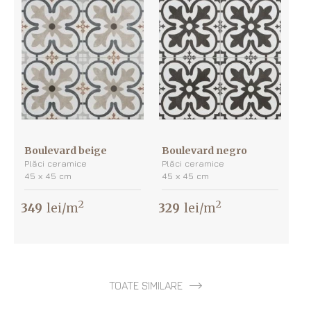
Boulevard beige
Boulevard negro
Plăci ceramice
Plăci ceramice
45 х 45 cm
45 х 45 cm
2
2
349
lei/m
329
lei/m
TOATE SIMILARE