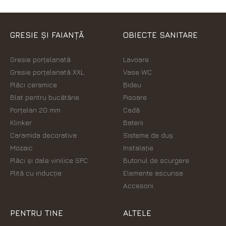
GRESIE ȘI FAIANȚĂ
OBIECTE SANITARE
Gresie porțelanată
Lavoare
Gresie porțelanată XXL
Vase WC
Plăci ceramice
Bideu
Blat pentru bucătărie
Pisoare
Porțelan 20 mm
Cadă
Klinker
Baterii
Caramida decorativa
Sisteme de duș
Mozaic
Instalație
Plăci şi dale vinilice SPC
Butonul de scurgere
Plită cu inducție
Elemente ascunse
Accesorii
PENTRU TINE
ALTELE