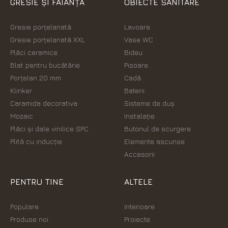
GRESIE ȘI FAIANȚĂ
OBIECTE SANITARE
Gresie porțelanată
Lavoare
Gresie porțelanată XXL
Vase WC
Plăci ceramice
Bideu
Blat pentru bucătărie
Pisoare
Porțelan 20 mm
Cadă
Klinker
Baterii
Caramida decorativa
Sisteme de duș
Mozaic
Instalație
Plăci şi dale vinilice SPC
Butonul de scurgere
Plită cu inducție
Elemente ascunse
Accesorii
PENTRU TINE
ALTELE
Populare
Interioare
Produse noi
Proiecte