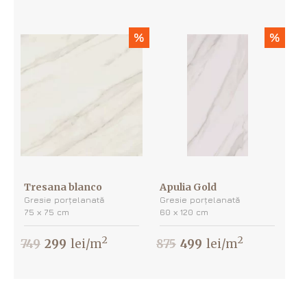
%
%
Tresana blanco
Apulia Gold
Gresie porțelanată
Gresie porțelanată
75 х 75 cm
60 х 120 cm
2
2
749
299
lei/m
875
499
lei/m