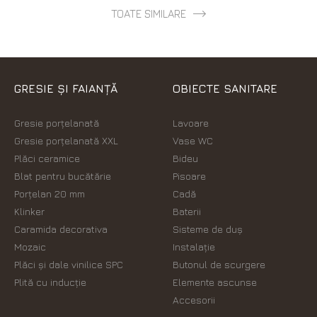
TOATE SIMILARE
GRESIE ȘI FAIANȚĂ
OBIECTE SANITARE
Gresie porțelanată
Lavoare
Gresie porțelanată XXL
Vase WC
Plăci ceramice
Bideu
Blat pentru bucătărie
Pisoare
Porțelan 20 mm
Cadă
Klinker
Baterii
Caramida decorativa
Sisteme de duș
Mozaic
Instalație
Plăci şi dale vinilice SPC
Butonul de scurgere
Plită cu inducție
Elemente ascunse
Accesorii