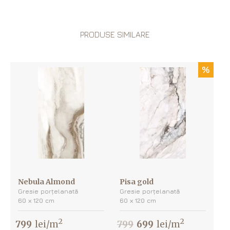
PRODUSE SIMILARE
%
Nebula Almond
Pisa gold
Gresie porțelanată
Gresie porțelanată
60 х 120 cm
60 х 120 cm
2
2
799
lei/m
799
699
lei/m