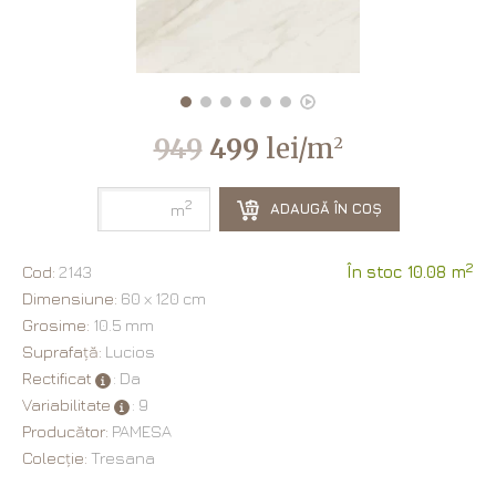
949
499
lei/m
2
2
ADAUGĂ ÎN COȘ
m
2
Cod:
2143
În stoc 10.08 m
Dimensiune:
60 х 120 cm
Grosime:
10.5 mm
Suprafață:
Lucios
Rectificat
: Da
Variabilitate
: 9
Producător:
PAMESA
Colecție:
Tresana