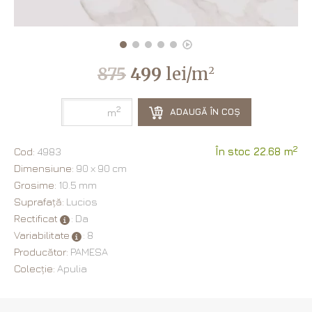
875
499
lei/m
2
2
ADAUGĂ ÎN COȘ
m
2
Cod:
4983
În stoc 22.68 m
Dimensiune:
90 х 90 cm
Grosime:
10.5 mm
Suprafață:
Lucios
Rectificat
: Da
Variabilitate
: 8
Producător:
PAMESA
Colecție:
Apulia