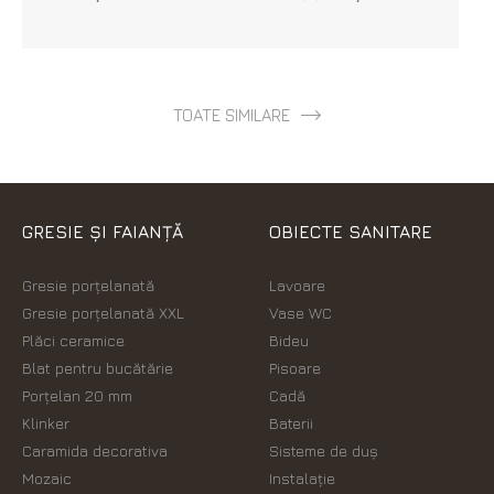
TOATE SIMILARE
GRESIE ȘI FAIANȚĂ
OBIECTE SANITARE
Gresie porțelanată
Lavoare
Gresie porțelanată XXL
Vase WC
Plăci ceramice
Bideu
Blat pentru bucătărie
Pisoare
Porțelan 20 mm
Cadă
Klinker
Baterii
Caramida decorativa
Sisteme de duș
Mozaic
Instalație