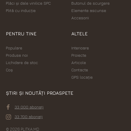
Plăci şi dale vinilice SPC
Butonul de scurgere
Plită cu inducție
Elemente ascunse
Accesorii
PENTRU TINE
ALTELE
Populare
Interioare
Produse noi
Proiecte
Lichidare de stoc
Articole
Coș
Contacte
GPS locație
ȘTIRI ȘI NOUTĂȚI PROASPETE
33 000 abonați
33 700 abonați
© 2026 PLITKA.MD