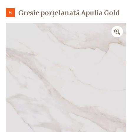
Gresie porțelanată Apulia Gold
%