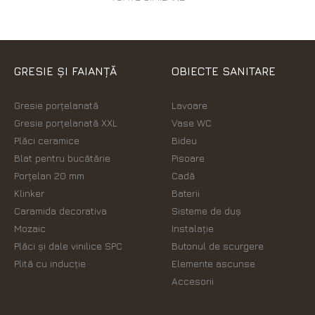
GRESIE ȘI FAIANȚĂ
OBIECTE SANITARE
Gresie porțelanată
Lavoare
Gresie porțelanată XXL
Vase WC
Plăci ceramice
Bideu
Blat pentru bucătărie
Pisoare
Porțelan 20 mm
Cadă
Klinker
Baterii
Caramida decorativa
Sisteme de duș
Mozaic
Instalație
Plăci şi dale vinilice SPC
Butonul de scurgere
Plită cu inducție
Elemente ascunse
Accesorii