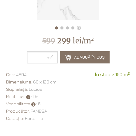
599
299
lei/m
2
2
ADAUGĂ ÎN COȘ
m
2
Cod:
4594
În stoc > 100 m
Dimensiune:
60 х 120 cm
Suprafață:
Lucios
Rectificat
: Da
Variabilitate
: 6
Producător:
PAMESA
Colecție:
Portofino