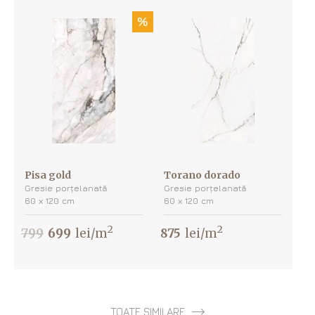
%
Pisa gold
Torano dorado
Gresie porțelanată
Gresie porțelanată
60 х 120 cm
60 х 120 cm
2
2
799
699
lei/m
875
lei/m
TOATE SIMILARE