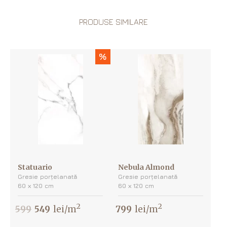
PRODUSE SIMILARE
%
Statuario
Nebula Almond
Gresie porțelanată
Gresie porțelanată
60 х 120 cm
60 х 120 cm
2
2
599
549
lei/m
799
lei/m