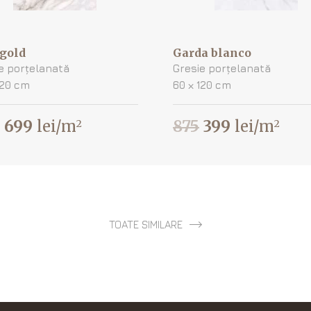
 gold
Garda blanco
e porțelanată
Gresie porțelanată
120 cm
60 х 120 cm
699
lei/m
875
399
lei/m
2
2
TOATE SIMILARE