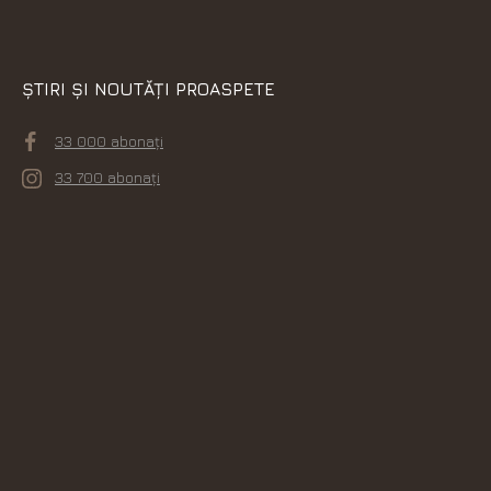
ȘTIRI ȘI NOUTĂȚI PROASPETE
33 000 abonați
33 700 abonați