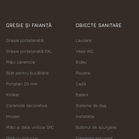
GRESIE ȘI FAIANȚĂ
OBIECTE SANITARE
Gresie porțelanată
Lavoare
Gresie porțelanată XXL
Vase WC
Plăci ceramice
Bideu
Blat pentru bucătărie
Pisoare
Porțelan 20 mm
Cadă
Klinker
Baterii
Caramida decorativa
Sisteme de duș
Mozaic
Instalație
Plăci şi dale vinilice SPC
Butonul de scurgere
Plită cu inducție
Elemente ascunse