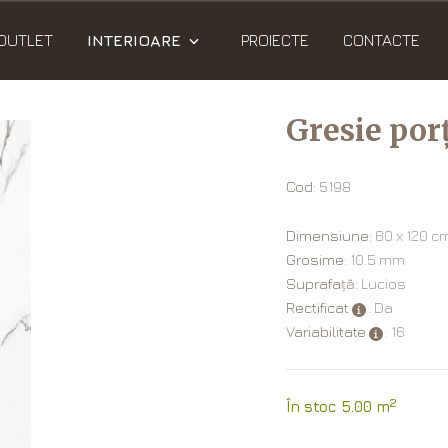
OUTLET
INTERIOARE
PROIECTE
CONTACTE
Gresie por
Cod:
5198
Dimensiune:
60 х 120 c
Grosime:
10.5 mm
Suprafață:
Lucios
Rectificat
: Da
Variabilitate
: 16
2
În stoc 5.00 m