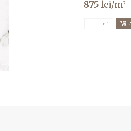
875
lei/m
2
2
A
m