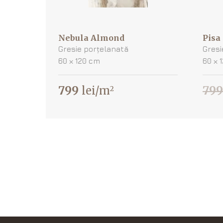
Nebula Almond
Pisa
Gresie porțelanată
Gresi
60 х 120 cm
60 х 
799
lei/m
799
2