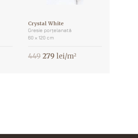
Crystal White
Gresie porțelanată
60 х 120 cm
449
279
lei/m
2