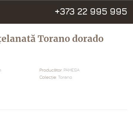
+373 22 995 995
țelanată Torano dorado
m
Producător:
PAMESA
Colecție:
Torano