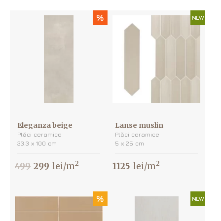
%
NEW
Eleganza beige
Lanse muslin
Plăci ceramice
Plăci ceramice
33.3 х 100 cm
5 х 25 cm
2
2
499
299
lei/m
1125
lei/m
%
NEW