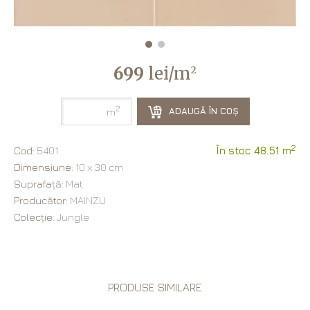
699
lei/m
2
2
ADAUGĂ ÎN COȘ
m
2
Cod:
5401
În stoc 48.51 m
Dimensiune:
10 х 30 cm
Suprafață:
Mat
Producător:
MAINZU
Colecție:
Jungle
PRODUSE SIMILARE