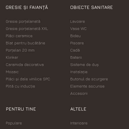
GRESIE ȘI FAIANȚĂ
OBIECTE SANITARE
Gresie porțelanată
Lavoare
Gresie porțelanată XXL
Vase WC
Plăci ceramice
Bideu
Blat pentru bucătărie
Pisoare
Porțelan 20 mm
Cadă
Klinker
Baterii
Caramida decorativa
Sisteme de duș
Mozaic
Instalație
Plăci şi dale vinilice SPC
Butonul de scurgere
Plită cu inducție
Elemente ascunse
Accesorii
PENTRU TINE
ALTELE
Populare
Interioare