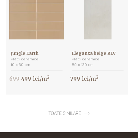
Jungle Earth
Eleganza beige RLV
Plăci ceramice
Plăci ceramice
10 х 30 cm
60 х 120 cm
2
2
699
499
lei/m
799
lei/m
TOATE SIMILARE