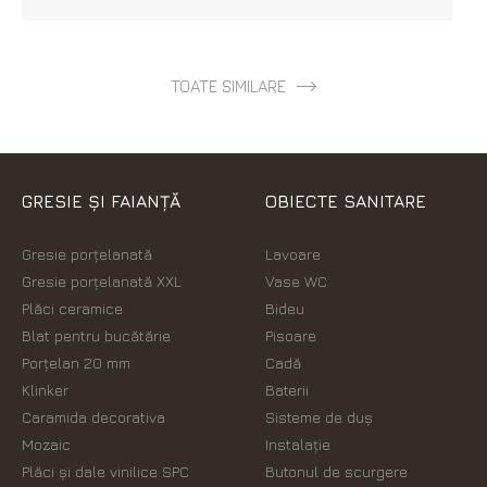
TOATE SIMILARE
GRESIE ȘI FAIANȚĂ
OBIECTE SANITARE
Gresie porțelanată
Lavoare
Gresie porțelanată XXL
Vase WC
Plăci ceramice
Bideu
Blat pentru bucătărie
Pisoare
Porțelan 20 mm
Cadă
Klinker
Baterii
Caramida decorativa
Sisteme de duș
Mozaic
Instalație
Plăci şi dale vinilice SPC
Butonul de scurgere