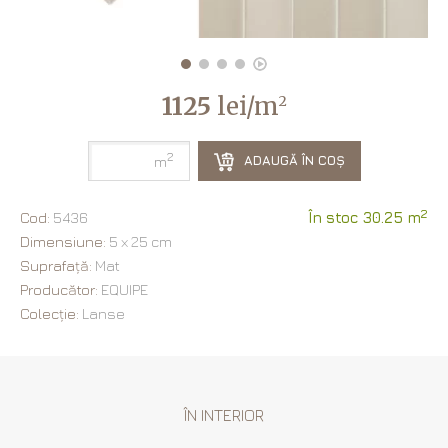
1125
lei/m
2
2
ADAUGĂ ÎN COȘ
m
2
Cod:
5436
În stoc 30.25 m
Dimensiune:
5 х 25 cm
Suprafață:
Mat
Producător:
EQUIPE
Colecție:
Lanse
ÎN INTERIOR