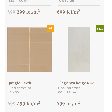
33.3 х 100 cm
10 х 30 cm
2
2
499
299
lei/m
699
lei/m
%
NEW
Jungle Earth
Eleganza beige RLV
Plăci ceramice
Plăci ceramice
10 х 30 cm
60 х 120 cm
2
2
699
499
lei/m
799
lei/m