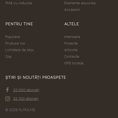
Plită cu inducție
Elemente ascunse
Accesorii
PENTRU TINE
ALTELE
Populare
Interioare
Produse noi
Proiecte
Lichidare de stoc
Articole
Coș
Contacte
GPS locație
ȘTIRI ȘI NOUTĂȚI PROASPETE
33 000 abonați
33 700 abonați
© 2026 PLITKA.MD