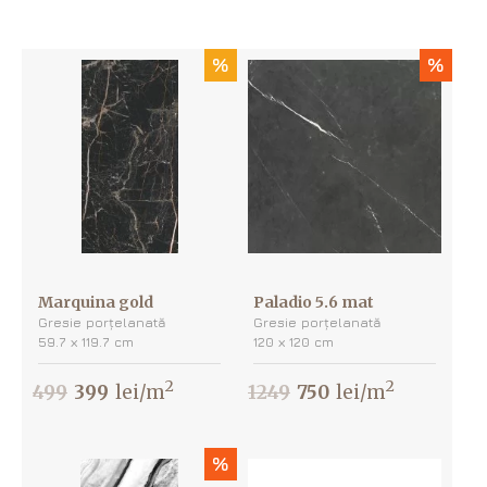
%
%
Marquina gold
Paladio 5.6 mat
Gresie porțelanată
Gresie porțelanată
59.7 х 119.7 cm
120 х 120 cm
2
2
499
399
lei/m
1249
750
lei/m
%