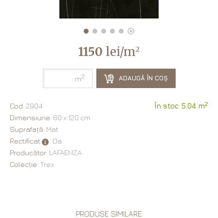
1150
lei/m
2
2
ADAUGĂ ÎN COȘ
m
2
Cod:
2904
În stoc 5.04 m
Dimensiune:
60 х 120 cm
Suprafață:
Mat
Rectificat
: Da
Producător:
LAFAENZA
Colecție:
Trex
PRODUSE SIMILARE