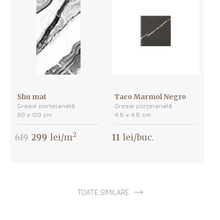
Shu mat
Taco Marmol Negro
Gresie porțelanată
Gresie porțelanată
60 х 120 cm
4.6 х 4.6 cm
2
619
299
lei/m
11
lei/buc.
TOATE SIMILARE