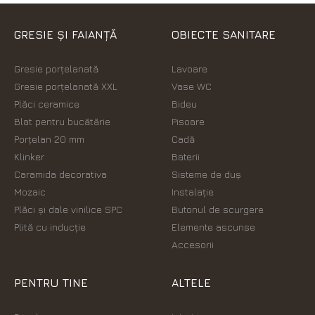
GRESIE ȘI FAIANȚĂ
OBIECTE SANITARE
Gresie porțelanată
Lavoare
Gresie porțelanată XXL
Vase WC
Plăci ceramice
Bideu
Blat pentru bucătărie
Pisoare
Porțelan 20 mm
Cadă
Klinker
Baterii
Caramida decorativa
Sisteme de duș
Mozaic
Instalație
Plăci şi dale vinilice SPC
Butonul de scurgere
Plită cu inducție
Elemente ascunse
Accesorii
PENTRU TINE
ALTELE