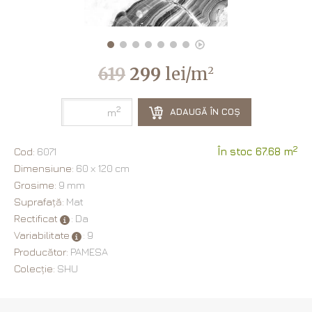
619
299
lei/m
2
2
ADAUGĂ ÎN COȘ
m
2
Cod:
6071
În stoc 67.68 m
Dimensiune:
60 х 120 cm
Grosime:
9 mm
Suprafață:
Mat
Rectificat
: Da
Variabilitate
: 9
Producător:
PAMESA
Colecție:
SHU