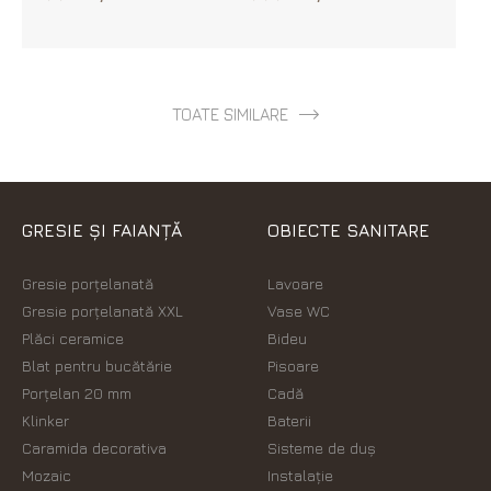
TOATE SIMILARE
GRESIE ȘI FAIANȚĂ
OBIECTE SANITARE
Gresie porțelanată
Lavoare
Gresie porțelanată XXL
Vase WC
Plăci ceramice
Bideu
Blat pentru bucătărie
Pisoare
Porțelan 20 mm
Cadă
Klinker
Baterii
Caramida decorativa
Sisteme de duș
Mozaic
Instalație