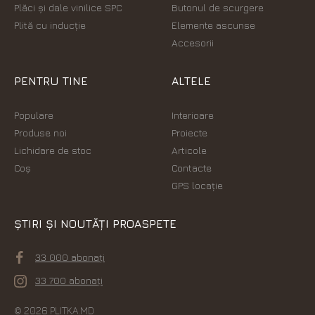
Plăci şi dale vinilice SPC
Butonul de scurgere
Plită cu inducție
Elemente ascunse
Accesorii
PENTRU TINE
ALTELE
Populare
Interioare
Produse noi
Proiecte
Lichidare de stoc
Articole
Coș
Contacte
GPS locație
ȘTIRI ȘI NOUTĂȚI PROASPETE
33 000 abonați
33 700 abonați
© 2026 PLITKA.MD