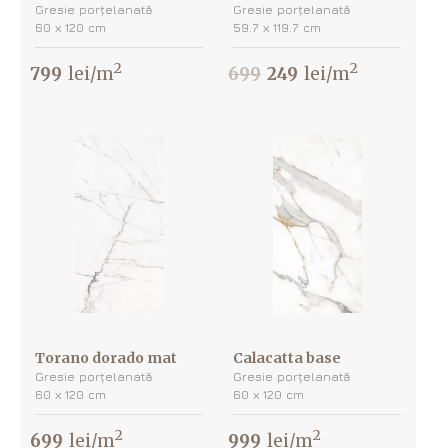
Gresie porțelanată
Gresie porțelanată
60 х 120 cm
59.7 х 119.7 cm
2
2
799
lei/m
699
249
lei/m
Torano dorado mat
Calacatta base
Gresie porțelanată
Gresie porțelanată
60 х 120 cm
60 х 120 cm
2
2
699
lei/m
999
lei/m