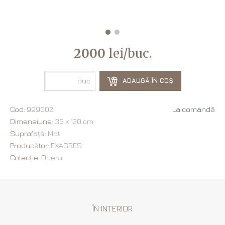
2000
lei/buc.
buc.
ADAUGĂ ÎN COȘ
Cod:
999002
La comandă
Dimensiune:
33 х 120 cm
Suprafață:
Mat
Producător:
EXAGRES
Colecție:
Opera
ÎN INTERIOR