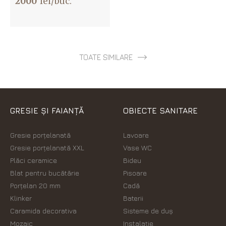
2000
lei/buc.
TOATE SIMILARE
GRESIE ȘI FAIANȚĂ
OBIECTE SANITARE
Gresie porțelanată
Lavoare
Gresie porțelanată XXL
Vase WC
Plăci ceramice
Bideu
Blat pentru bucătărie
Pisoare
Porțelan 20 mm
Cadă
Klinker
Baterii
Caramida decorativa
Sisteme de duș
Mozaic
Instalație