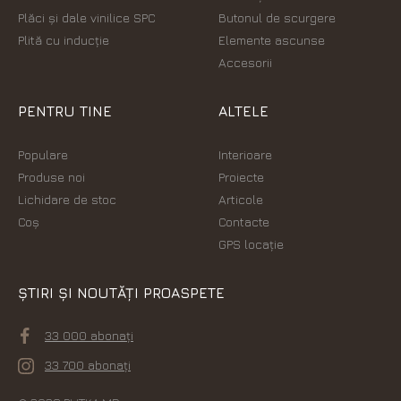
Plăci şi dale vinilice SPC
Butonul de scurgere
Plită cu inducție
Elemente ascunse
Accesorii
PENTRU TINE
ALTELE
Populare
Interioare
Produse noi
Proiecte
Lichidare de stoc
Articole
Coș
Contacte
GPS locație
ȘTIRI ȘI NOUTĂȚI PROASPETE
33 000 abonați
33 700 abonați