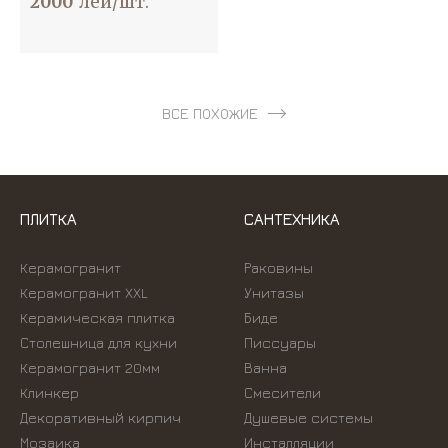
2000
лей/шт.
ВСЕ ПОХОЖИЕ
ПЛИТКА
САНТЕХНИКА
Керамогранит
Раковины
Керамогранит XXL
Унитазы
Керамическая плитка
Биде
Столешница для кухни
Писсуары
Керамогранит 20мм
Ванна
Клинкер
Смесители
Декоративный кирпич
Душевые системы
Мозаика
Инсталляции