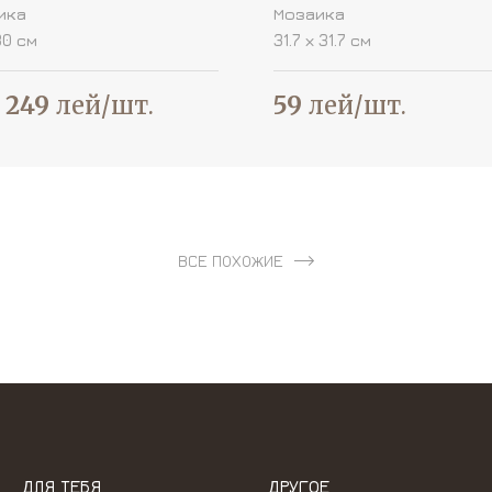
ика
Мозаика
30 см
31.7 х 31.7 см
249
лей/шт.
59
лей/шт.
ВСЕ ПОХОЖИЕ
ДЛЯ ТЕБЯ
ДРУГОЕ