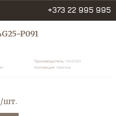
+373 22 995 995
4G25-P091
Производитель:
VALENSA
ая
Коллекция:
Valensa
/шт.