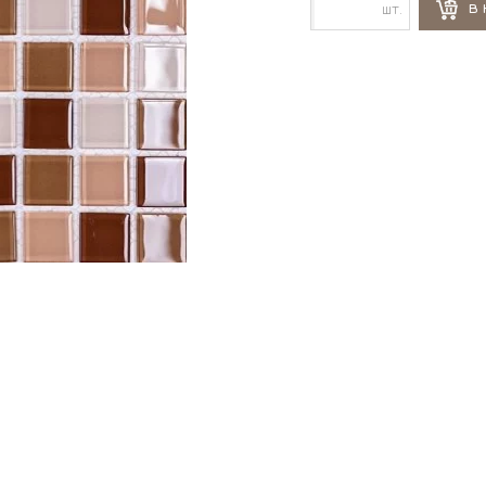
шт.
В 