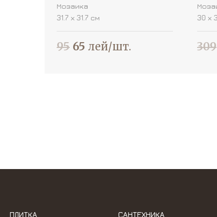
Мозаика
Моза
31.7 х 31.7 см
30 х 
95
65
лей/шт.
309
ПЛИТКА
САНТЕХНИКА