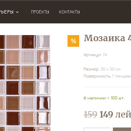
РЬЕРЫ
ПРОЕКТЫ
КОНТАКТЫ
Мозаика 
%
Артикул:
74
Размер:
30 х 30 см
Поверхность:
Глянцев
В наличии > 100 шт.
159
149
лей