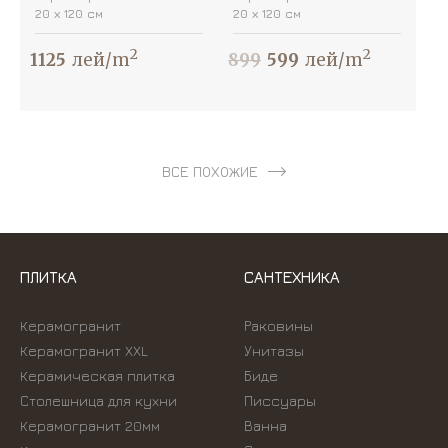
20 х 120 см
20 х 120 см
2
2
1125
лей/m
899
599
лей/m
ВСЕ ПОХОЖИЕ
ПЛИТКА
САНТЕХНИКА
Керамогранит
Раковины
Керамогранит XXL
Унитазы
Керамическая плитка
Биде
Столешница для кухни
Писсуары
Керамогранит 20мм
Ванна