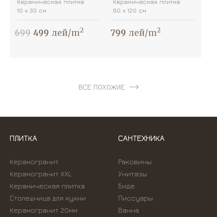
Керамическая плитка
Керамическая плитка
10 х 30 см
60 х 120 см
2
2
699
499
лей/m
799
лей/m
ВСЕ ПОХОЖИЕ
ПЛИТКА
САНТЕХНИКА
Керамогранит
Раковины
Керамогранит XXL
Унитазы
Керамическая плитка
Биде
Столешница для кухни
Писсуары
Керамогранит 20мм
Ванна