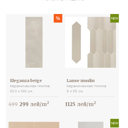
%
NEW
Eleganza beige
Lanse muslin
Керамическая плитка
Керамическая плитка
33.3 х 100 см
5 х 25 см
2
2
499
299
лей/m
1125
лей/m
NEW