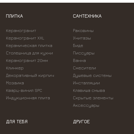
ПЛИТКА
САНТЕХНИКА
Керамогранит
Раковины
Керамогранит XXL
Унитазы
Керамическая плитка
Биде
Столешница для кухни
Писсуары
Керамогранит 20мм
Ванна
Клинкер
Смесители
Декоративный кирпич
Душевые системы
Мозаика
Инсталляции
Кварц-винил SPC
Kлавиша смыва
Индукционная плита
Скрытые элементы
Аксессуары
ДЛЯ ТЕБЯ
ДРУГОЕ