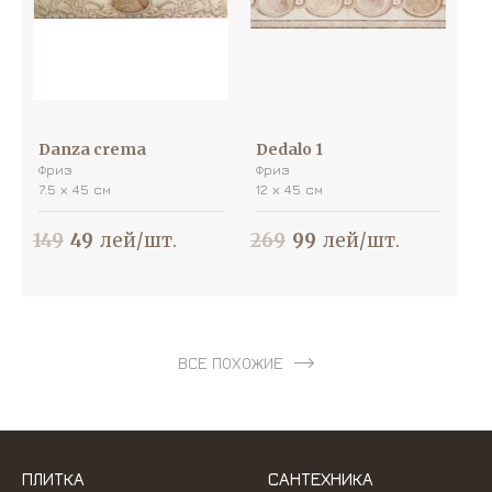
Danza crema
Dedalo 1
Фриз
Фриз
7.5 х 45 см
12 х 45 см
149
49
лей/шт.
269
99
лей/шт.
ВСЕ ПОХОЖИЕ
ПЛИТКА
САНТЕХНИКА