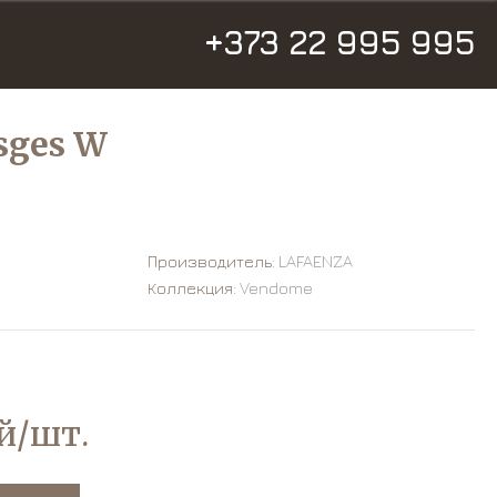
+373 22 995 995
sges W
Производитель:
LAFAENZA
Коллекция:
Vendome
й/шт.