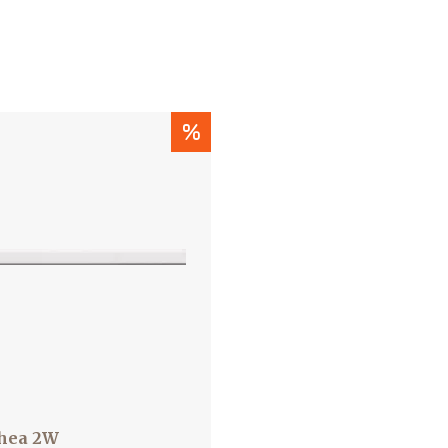
%
thea 2W