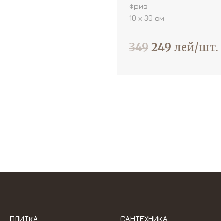
Фриз
10 х 30 см
349
249
лей/шт.
ПЛИТКА
САНТЕХНИКА