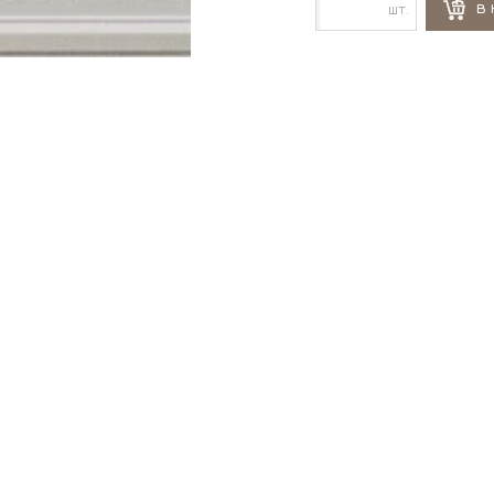
шт.
В 