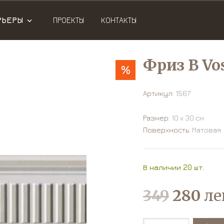
РЬЕРЫ
ПРОЕКТЫ
КОНТАКТЫ
Фриз B Vo
%
Артикул:
1567
Размер:
10 х 30 см
Поверхность:
Матовая
В наличии 20 шт.
349
280
ле