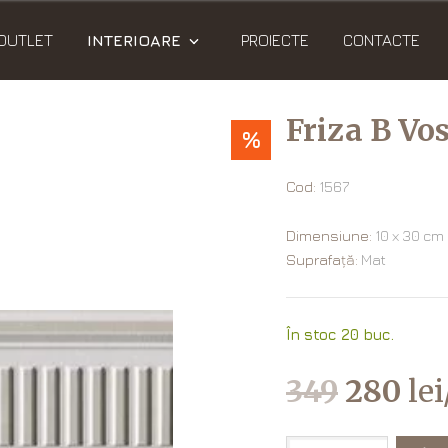
OUTLET
INTERIOARE
PROIECTE
CONTACTE
Friza B Vo
%
Cod:
1567
Dimensiune:
10 х 30 cm
Suprafață:
Mat
În stoc 20 buc.
349
280
lei