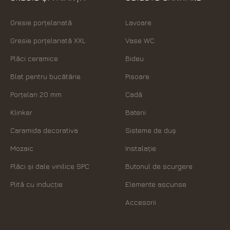
Gresie porțelanată
Lavoare
Gresie porțelanată XXL
Vase WC
Plăci ceramice
Bideu
Blat pentru bucătărie
Pisoare
Porțelan 20 mm
Cadă
Klinker
Baterii
Caramida decorativa
Sisteme de duș
Mozaic
Instalație
Plăci şi dale vinilice SPC
Butonul de scurgere
Plită cu inducție
Elemente ascunse
Accesorii