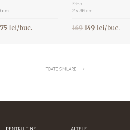
Friza
0 cm
2 х 30 cm
75
lei/buc.
169
149
lei/buc.
TOATE SIMILARE
PENTRU TINE
ALTELE