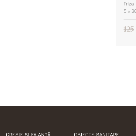
Friza
5 х 3
125
GRESIE ȘI FAIANȚĂ
OBIECTE SANITARE