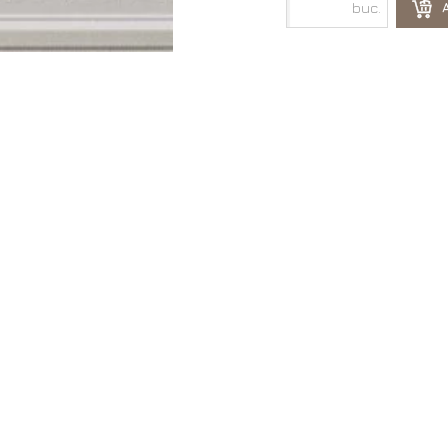
buc.
A