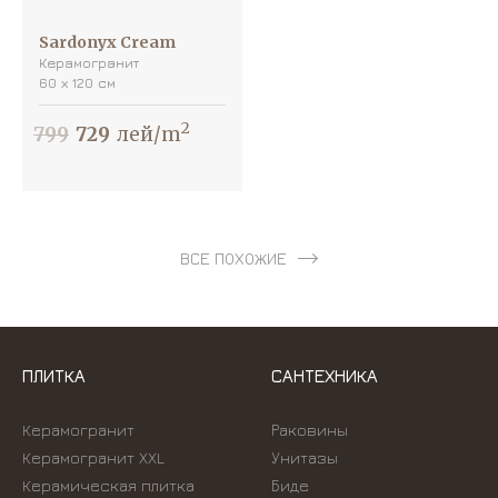
Sardonyx Cream
Керамогранит
60 х 120 см
2
799
729
лей/m
ВСЕ ПОХОЖИЕ
ПЛИТКА
САНТЕХНИКА
Керамогранит
Раковины
Керамогранит XXL
Унитазы
Керамическая плитка
Биде