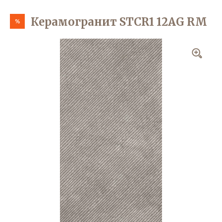
Керамогранит STCR1 12AG RM
%