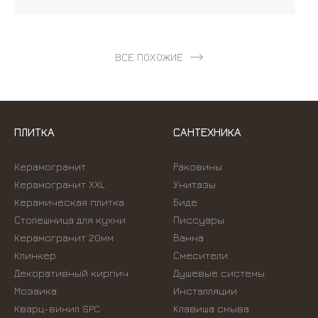
ВСЕ ПОХОЖИЕ
ПЛИТКА
САНТЕХНИКА
Керамогранит
Раковины
Керамогранит XXL
Унитазы
Керамическая плитка
Биде
Столешница для кухни
Писсуары
Керамогранит 20мм
Ванна
Клинкер
Смесители
Декоративный кирпич
Душевые системы
Мозаика
Инсталляции
Кварц-винил SPC
Kлавиша смыва