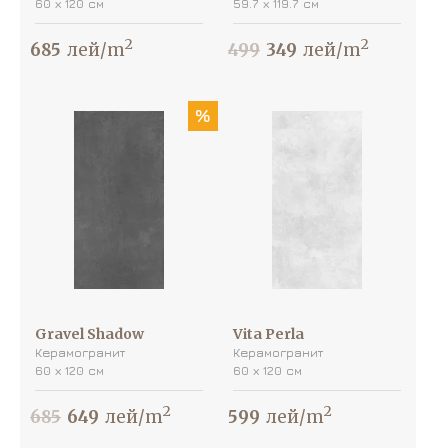
60 х 120 см
59.7 х 119.7 см
2
2
685
лей/m
499
349
лей/m
%
Gravel Shadow
Vita Perla
Керамогранит
Керамогранит
60 х 120 см
60 х 120 см
2
2
685
649
лей/m
599
лей/m