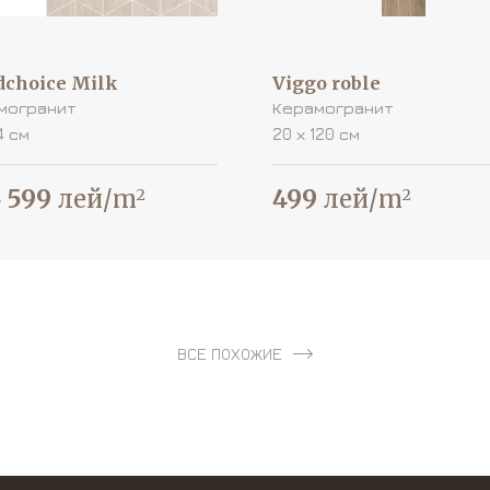
choice Milk
Viggo roble
могранит
Керамогранит
4 см
20 х 120 см
9
599
лей/m
499
лей/m
2
2
ВСЕ ПОХОЖИЕ