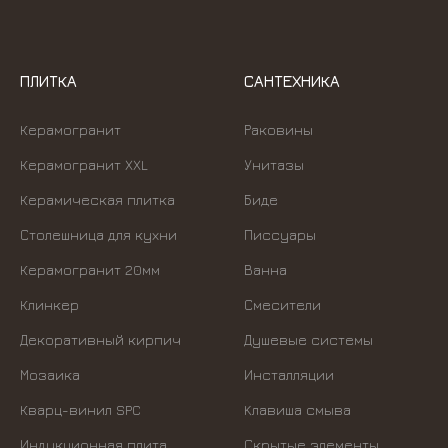
ПЛИТКА
САНТЕХНИКА
Керамогранит
Раковины
Керамогранит XXL
Унитазы
Керамическая плитка
Биде
Столешница для кухни
Писсуары
Керамогранит 20мм
Ванна
Клинкер
Смесители
Декоративный кирпич
Душевые системы
Мозаика
Инсталляции
Кварц-винил SPC
Kлавиша смыва
Индукционная плита
Скрытые элементы