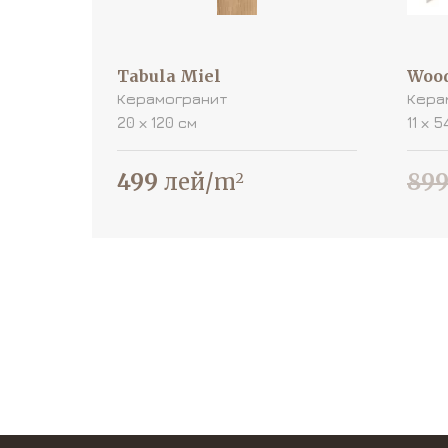
Tabula Miel
Wood
Керамогранит
Кера
20 х 120 см
11 х 5
499
лей/m
89
2