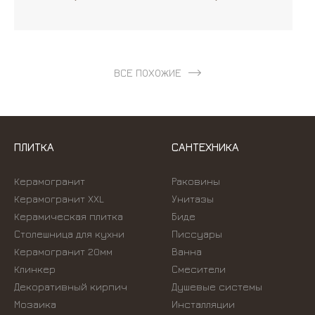
ВСЕ ПОХОЖИЕ
ПЛИТКА
САНТЕХНИКА
Керамогранит
Раковины
Керамогранит XXL
Унитазы
Керамическая плитка
Биде
Столешница для кухни
Писсуары
Керамогранит 20мм
Ванна
Клинкер
Смесители
Декоративный кирпич
Душевые системы
Мозаика
Инсталляции