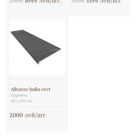
2000
1699
лей/шт.
2000
1199
лей/шт.
Albaroc hulla rect
Ступень
33 х 120 см
2000
лей/шт.