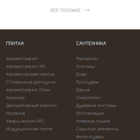
ВСЕ ПОХОЖИЕ
ПЛИТКА
САНТЕХНИКА
Керамогранит
Раковины
Керамогранит XXL
Унитазы
Керамическая плитка
Биде
Столешница для кухни
Писсуары
Керамогранит 20мм
Ванна
Клинкер
Смесители
Декоративный кирпич
Душевые системы
Мозаика
Инсталляции
Кварц-винил SPC
Kлавиша смыва
Индукционная плита
Скрытые элементы
Аксессуары