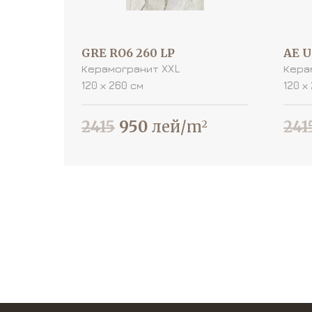
GRE RO6 260 LP
AE U
Керамогранит XXL
Кера
120 х 260 см
120 х
2415
950
лей/m
241
2