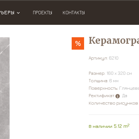
РЬЕРЫ
ПРОЕКТЫ
КОНТАКТЫ
Керамогра
%
Артикул:
6210
Размер:
160 х 320 см
Толщина:
6 мм
Поверхность:
Глянцев
Ректификат
: Да
Количество рисунков
2
В наличии 5.12 m