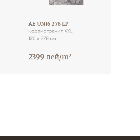
AE UNI6 278 LP
Керамогранит XXL
120 х 278 см
2399
лей/m
2