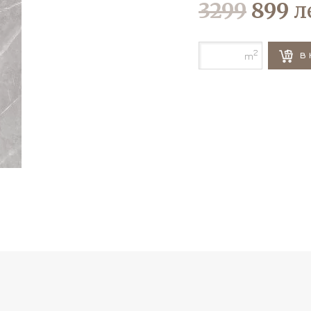
3299
899
л
2
В 
m