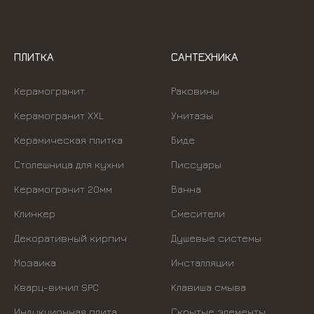
ПЛИТКА
САНТЕХНИКА
Керамогранит
Раковины
Керамогранит XXL
Унитазы
Керамическая плитка
Биде
Столешница для кухни
Писсуары
Керамогранит 20мм
Ванна
Клинкер
Смесители
Декоративный кирпич
Душевые системы
Мозаика
Инсталляции
Кварц-винил SPC
Kлавиша смыва
Индукционная плита
Скрытые элементы