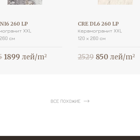
NI6 260 LP
CRE DL6 260 LP
могранит XXL
Керамогранит XXL
 260 см
120 х 260 см
5
1899
лей/m
2529
850
лей/m
2
2
ВСЕ ПОХОЖИЕ