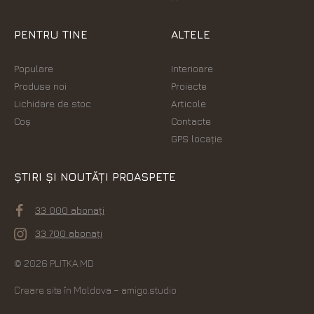
PENTRU TINE
ALTELE
Populare
Interioare
Produse noi
Proiecte
Lichidare de stoc
Articole
Coș
Contacte
GPS locație
ȘTIRI ȘI NOUTĂȚI PROASPETE
33 000 abonați
33 700 abonați
© 2026 PLITKA.MD
Creare site în Moldova
– amigo.studio