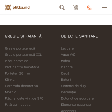
GRESIE ȘI FAIANȚĂ
OBIECTE SANITARE
Gresie porțelanată
Lavoare
Gresie porțelanată XXL
Vase WC
Plăci ceramice
Bideu
Blat pentru bucătărie
Pisoare
Porțelan 20 mm
Cadă
Klinker
Baterii
Caramida decorativa
Sisteme de duș
Mozaic
Instalație
Plăci şi dale vinilice SPC
Butonul de scurgere
Plită cu inducție
Elemente ascunse
Accesorii