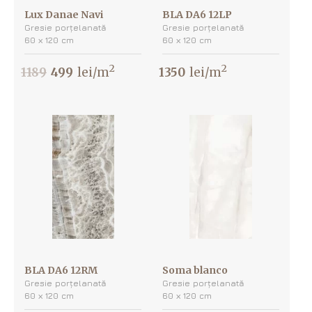
Lux Danae Navi
BLA DA6 12LP
Gresie porțelanată
Gresie porțelanată
60 х 120 cm
60 х 120 cm
2
2
1189
499
lei/m
1350
lei/m
BLA DA6 12RM
Soma blanco
Gresie porțelanată
Gresie porțelanată
60 х 120 cm
60 х 120 cm