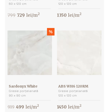
60 х 120 cm
120 х 120 cm
2
2
799
729
lei/m
1350
lei/m
%
Sardonyx White
ABS WH6 120RM
Gresie porțelanată
Gresie porțelanată
90 х 90 cm
120 х 120 cm
2
2
919
499
lei/m
1450
lei/m