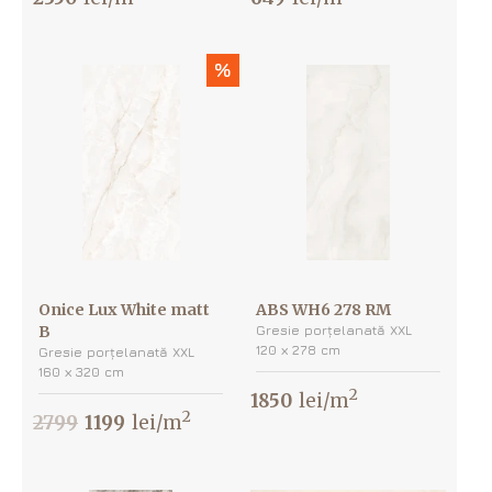
%
Onice Lux White matt
ABS WH6 278 RM
B
Gresie porțelanată XXL
120 х 278 cm
Gresie porțelanată XXL
160 х 320 cm
2
1850
lei/m
2
2799
1199
lei/m