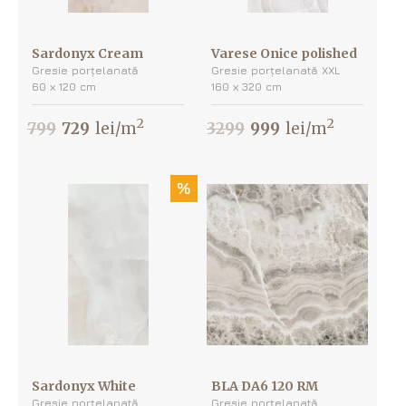
Sardonyx Cream
Varese Onice polished
Gresie porțelanată
Gresie porțelanată XXL
60 х 120 cm
160 х 320 cm
2
2
799
729
lei/m
3299
999
lei/m
%
Sardonyx White
BLA DA6 120 RM
Gresie porțelanată
Gresie porțelanată