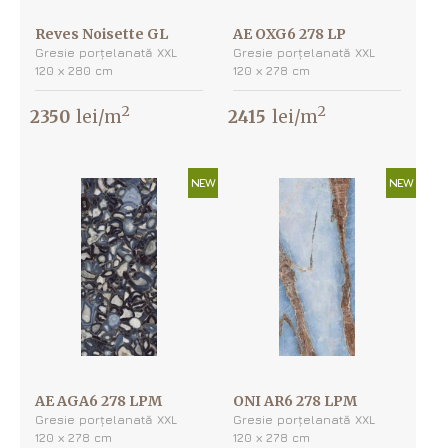
Reves Noisette GL
AE OXG6 278 LP
Gresie porțelanată XXL
Gresie porțelanată XXL
120 х 280 cm
120 х 278 cm
2
2
2350
lei/m
2415
lei/m
NEW
NEW
AE AGA6 278 LPM
ONI AR6 278 LPM
Gresie porțelanată XXL
Gresie porțelanată XXL
120 х 278 cm
120 х 278 cm