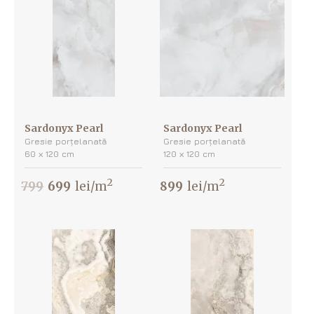
Sardonyx Pearl
Sardonyx Pearl
Gresie porțelanată
Gresie porțelanată
60 х 120 cm
120 х 120 cm
2
2
799
699
lei/m
899
lei/m