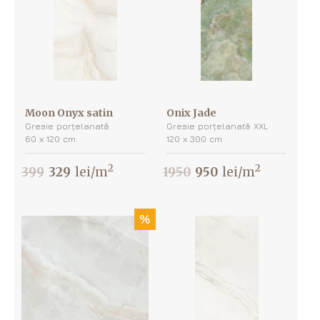
Moon Onyx satin
Onix Jade
Gresie porțelanată
Gresie porțelanată XXL
60 х 120 cm
120 х 300 cm
2
2
399
329
lei/m
1950
950
lei/m
%