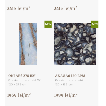
2
2
2415
lei/m
2415
lei/m
NEW
NEW
ONI AR6 278 RM
AE AGA6 120 LPM
Gresie porțelanată XXL
Gresie porțelanată
120 х 278 cm
120 х 120 cm
2
2
1969
lei/m
1999
lei/m