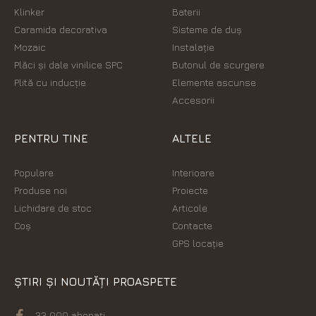
Klinker
Baterii
Caramida decorativa
Sisteme de duș
Mozaic
Instalație
Plăci şi dale vinilice SPC
Butonul de scurgere
Plită cu inducție
Elemente ascunse
Accesorii
PENTRU TINE
ALTELE
Populare
Interioare
Produse noi
Proiecte
Lichidare de stoc
Articole
Coș
Contacte
GPS locație
ȘTIRI ȘI NOUTĂȚI PROASPETE
33 000 abonați