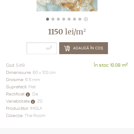
1150
lei/m
2
2
ADAUGĂ ÎN COȘ
m
2
Cod:
5418
În stoc 10.08 m
Dimensiune:
60 х 120 cm
Grosime:
6.5 mm
Suprafață:
Mat
Rectificat
: Da
Variabilitate
: 20
Producător:
IMOLA
Colecție:
The Room