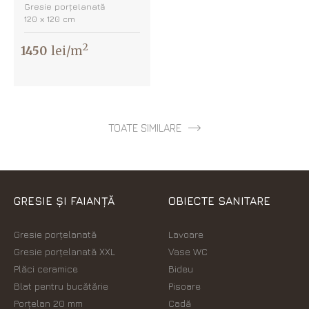
Gresie porțelanată
120 х 120 cm
2
1450
lei/m
TOATE SIMILARE
GRESIE ȘI FAIANȚĂ
OBIECTE SANITARE
Gresie porțelanată
Lavoare
Gresie porțelanată XXL
Vase WC
Plăci ceramice
Bideu
Blat pentru bucătărie
Pisoare
Porțelan 20 mm
Cadă