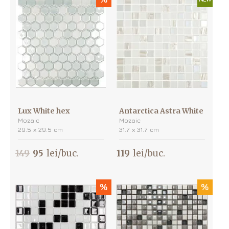
Lux White hex
Antarctica Astra White
Mozaic
Mozaic
29.5 х 29.5 cm
31.7 х 31.7 cm
149
95
lei/buc.
119
lei/buc.
%
%