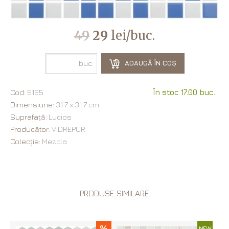
49
29
lei/buc.
buc.
ADAUGĂ ÎN COȘ
Cod:
5165
În stoc 17.00 buc.
Dimensiune:
31.7 х 31.7 cm
Suprafață:
Lucios
Producător:
VIDREPUR
Colecție:
Mezcla
PRODUSE SIMILARE
%
NEW