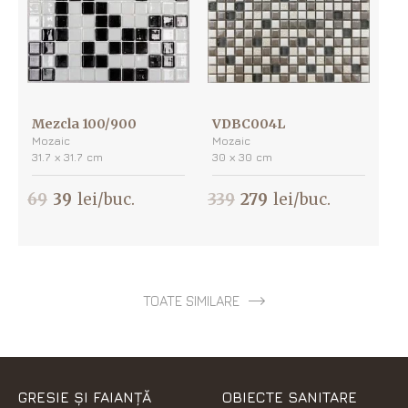
Mezcla 100/900
VDBC004L
Mozaic
Mozaic
31.7 х 31.7 cm
30 х 30 cm
69
39
lei/buc.
339
279
lei/buc.
TOATE SIMILARE
GRESIE ȘI FAIANȚĂ
OBIECTE SANITARE