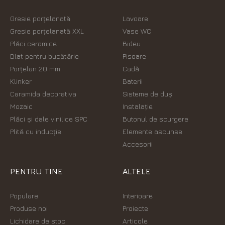
Gresie porțelanată
Lavoare
Gresie porțelanată XXL
Vase WC
Plăci ceramice
Bideu
Blat pentru bucătărie
Pisoare
Porțelan 20 mm
Cadă
Klinker
Baterii
Caramida decorativa
Sisteme de duș
Mozaic
Instalație
Plăci şi dale vinilice SPC
Butonul de scurgere
Plită cu inducție
Elemente ascunse
Accesorii
PENTRU TINE
ALTELE
Populare
Interioare
Produse noi
Proiecte
Lichidare de stoc
Articole