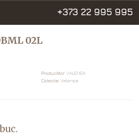
+373 22 995 995
DBML 02L
Producător:
VALENSA
Colecție:
Valensa
/buc.