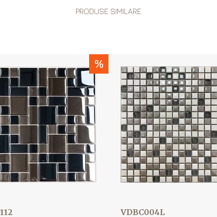
PRODUSE SIMILARE
%
112
VDBC004L