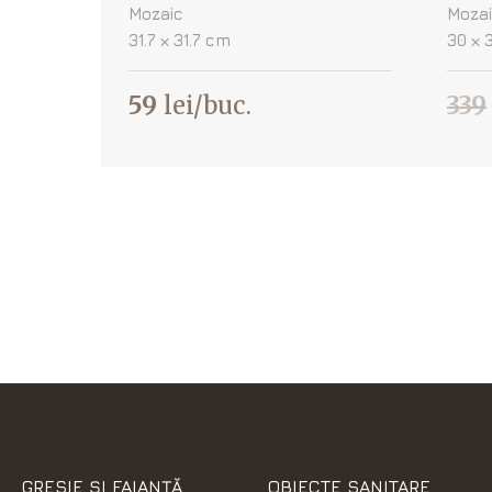
Mozaic
Moza
31.7 х 31.7 cm
30 х 
59
lei/buc.
339
GRESIE ȘI FAIANȚĂ
OBIECTE SANITARE