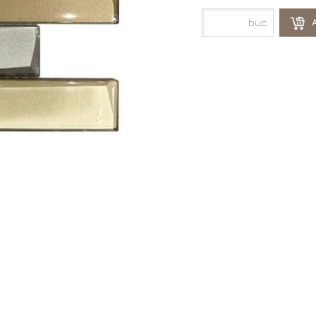
buc.
A