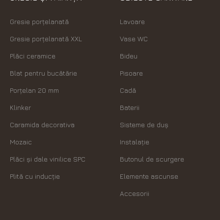
Gresie porțelanată
Lavoare
Gresie porțelanată XXL
Vase WC
Plăci ceramice
Bideu
Blat pentru bucătărie
Pisoare
Porțelan 20 mm
Cadă
Klinker
Baterii
Caramida decorativa
Sisteme de duș
Mozaic
Instalație
Plăci şi dale vinilice SPC
Butonul de scurgere
Plită cu inducție
Elemente ascunse
Accesorii