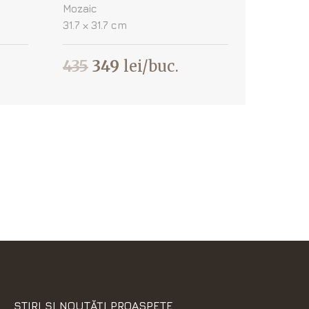
Mozaic
31.7 х 31.7 cm
435
349
lei/buc.
ȘTIRI ȘI NOUTĂȚI PROASPETE