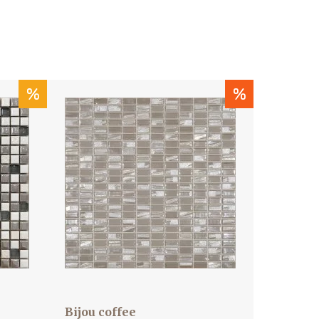
%
%
Bijou coffee