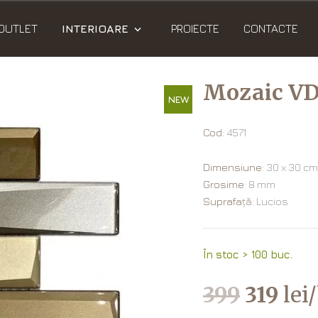
OUTLET
INTERIOARE
PROIECTE
CONTACTE
Mozaic V
NEW
Cod:
4571
Dimensiune:
30 х 30 cm
Grosime:
8 mm
Suprafață:
Lucios
În stoc > 100 buc.
399
319
lei