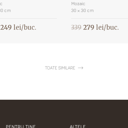
ic
Mozaic
30 cm
30 х 30 cm
249
lei/buc.
339
279
lei/buc.
TOATE SIMILARE
PENTRU TINE
ALTELE