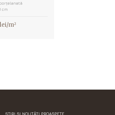
 porțelanată
0 cm
lei/m
2
ȘTIRI ȘI NOUTĂȚI PROASPETE