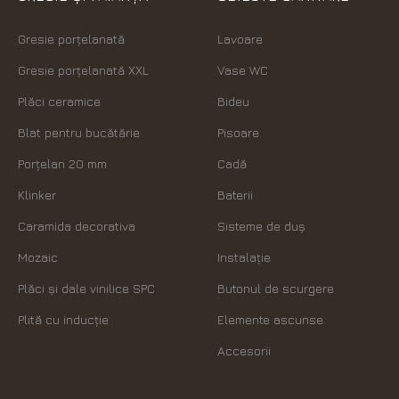
Gresie porțelanată
Lavoare
Gresie porțelanată XXL
Vase WC
Plăci ceramice
Bideu
Blat pentru bucătărie
Pisoare
Porțelan 20 mm
Cadă
Klinker
Baterii
Caramida decorativa
Sisteme de duș
Mozaic
Instalație
Plăci şi dale vinilice SPC
Butonul de scurgere
Plită cu inducție
Elemente ascunse
Accesorii