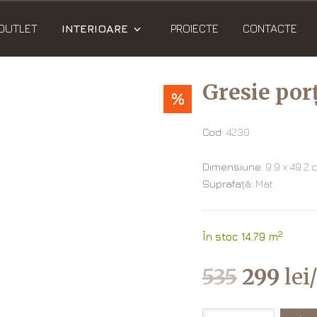
OUTLET
INTERIOARE
PROIECTE
CONTACTE
Gresie por
%
Cod:
4230
Dimensiune:
9.9 х 49.2 
Suprafață:
Mat
2
În stoc 14.79 m
535
299
lei