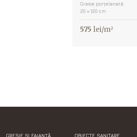
Gresie porțelanată
20 х 120 cm
575
lei/m
2
GRESIE ȘI FAIANȚĂ
OBIECTE SANITARE