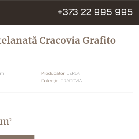
+373 22 995 995
țelanată Cracovia Grafito
cm
Producător:
CERLAT
Colecție:
CRACOVIA
/m
2