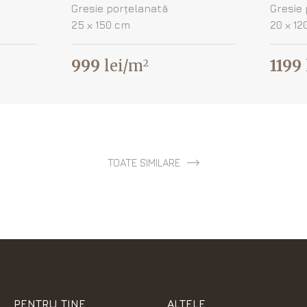
Gresie porțelanată
Gresie
25 х 150 cm
20 х 12
999
lei/m
1199
2
TOATE SIMILARE
PENTRU TINE
ALTELE