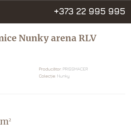
+373 22 995 995
amice Nunky arena RLV
Producător:
PRISSMACER
Colecție:
Nunky
/m
2