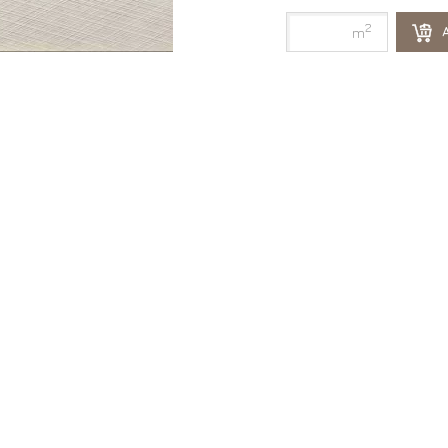
2
A
m