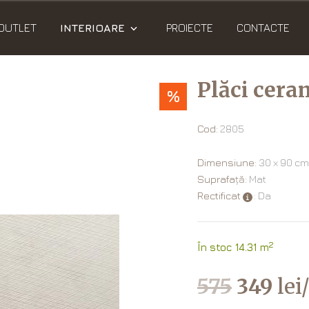
OUTLET
INTERIOARE
PROIECTE
CONTACTE
Plăci cer
%
Cod:
2805
Dimensiune:
30 х 90 cm
Suprafață:
Mat
Rectificat
: Da
2
În stoc 14.31 m
575
349
lei