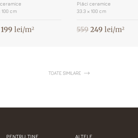
 ceramice
Plăci ceramice
х 100 cm
33.3 х 100 cm
199
lei/m
559
249
lei/m
2
2
TOATE SIMILARE
PENTRU TINE
ALTELE