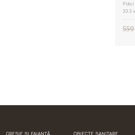
Plăci
33.3 
559
GRESIE ȘI FAIANȚĂ
OBIECTE SANITARE