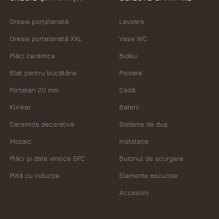
Gresie porțelanată
Lavoare
Gresie porțelanată XXL
Vase WC
Plăci ceramice
Bideu
Blat pentru bucătărie
Pisoare
Porțelan 20 mm
Cadă
Klinker
Baterii
Caramida decorativa
Sisteme de duș
Mozaic
Instalație
Plăci şi dale vinilice SPC
Butonul de scurgere
Plită cu inducție
Elemente ascunse
Accesorii