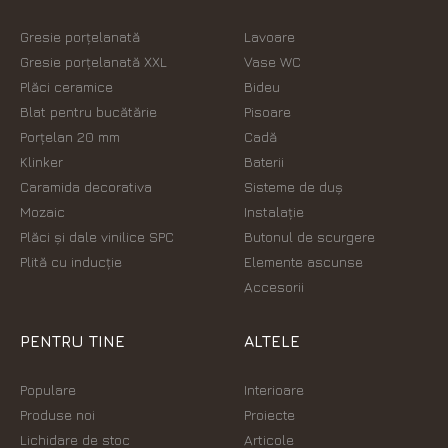
Gresie porțelanată
Lavoare
Gresie porțelanată XXL
Vase WC
Plăci ceramice
Bideu
Blat pentru bucătărie
Pisoare
Porțelan 20 mm
Cadă
Klinker
Baterii
Caramida decorativa
Sisteme de duș
Mozaic
Instalație
Plăci şi dale vinilice SPC
Butonul de scurgere
Plită cu inducție
Elemente ascunse
Accesorii
PENTRU TINE
ALTELE
Populare
Interioare
Produse noi
Proiecte
Lichidare de stoc
Articole