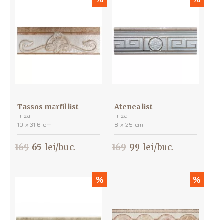
Tassos marfil list
Atenea list
Friza
Friza
10 х 31.6 cm
8 х 25 cm
169
65
lei/buc.
169
99
lei/buc.
%
%