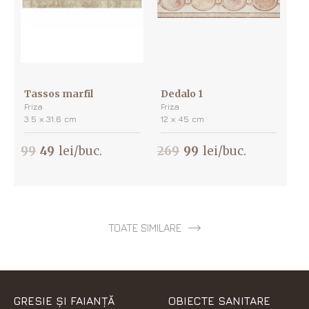
Tassos marfil
Dedalo 1
Friza
Friza
3.5 х 31.6 cm
12 х 45 cm
99
49
lei/buc.
269
99
lei/buc.
TOATE SIMILARE
GRESIE ȘI FAIANȚĂ
OBIECTE SANITARE