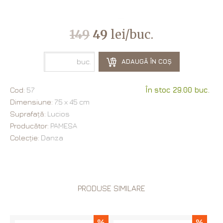
149
49
lei/buc.
buc.
ADAUGĂ ÎN COȘ
Cod:
57
În stoc 29.00 buc.
Dimensiune:
7.5 х 45 cm
Suprafață:
Lucios
Producător:
PAMESA
Colecție:
Danza
PRODUSE SIMILARE
%
%