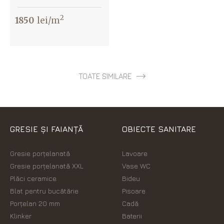
2
1850
lei/m
TOATE SIMILARE
GRESIE ȘI FAIANȚĂ
OBIECTE SANITARE
Gresie porțelanată
Lavoare
Gresie porțelanată XXL
Vase WC
Plăci ceramice
Bideu
Blat pentru bucătărie
Pisoare
Porțelan 20 mm
Cadă
Klinker
Baterii