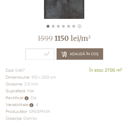
1599
1150
lei/m
2
2
ADAUGĂ ÎN COȘ
m
2
Cod:
5487
În stoc 27.00 m
Dimensiune:
100 х 300 cm
Grosime:
3.5 mm
Suprafață:
Mat
Rectificat
: Da
Variabilitate
: 4
Producător:
GRESPANIA
Colecție:
Distrito