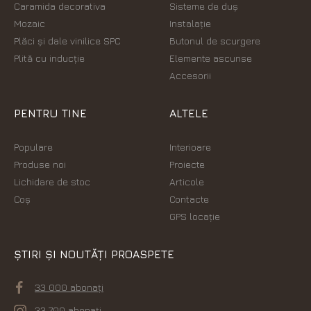
Caramida decorativa
Sisteme de duș
Mozaic
Instalație
Plăci şi dale vinilice SPC
Butonul de scurgere
Plită cu inducție
Elemente ascunse
Accesorii
PENTRU TINE
ALTELE
Populare
Interioare
Produse noi
Proiecte
Lichidare de stoc
Articole
Coș
Contacte
GPS locație
ȘTIRI ȘI NOUTĂȚI PROASPETE
33 000 abonați
33 700 abonați