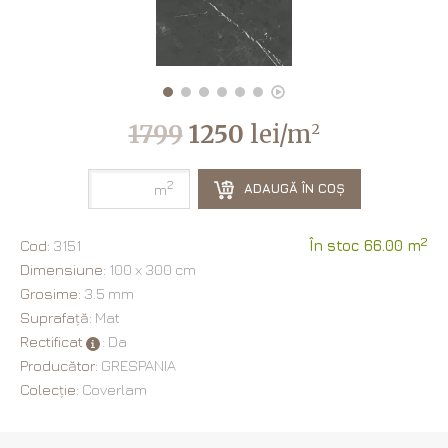
1799
1250
lei/m
2
2
ADAUGĂ ÎN COȘ
m
2
Cod:
3151
În stoc 66.00 m
Dimensiune:
100 х 300 cm
Grosime:
3.5 mm
Suprafață:
Mat
Rectificat
: Da
Producător:
GRESPANIA
Colecție:
Coverlam