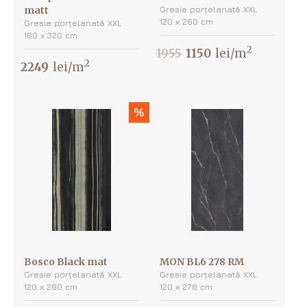
matt
Gresie porțelanată XXL
120 х 260 cm
Gresie porțelanată XXL
160 х 320 cm
2
1955
1150
lei/m
2
2249
lei/m
%
Bosco Black mat
MON BL6 278 RM
Gresie porțelanată XXL
Gresie porțelanată XXL
120 х 260 cm
120 х 278 cm