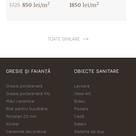
2
2
1725
850
lei/m
1850
lei/m
TOATE SIMILARE
GRESIE ȘI FAIANȚĂ
OBIECTE SANITARE
Gresie porțelanată
Lavoare
Gresie porțelanată XXL
Vase WC
Plăci ceramice
Bideu
Blat pentru bucătărie
Pisoare
Porțelan 20 mm
Cadă
Klinker
Baterii
Caramida decorativa
Sisteme de duș