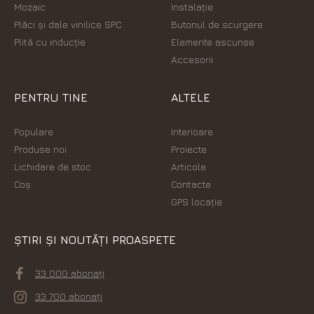
Mozaic
Instalație
Plăci şi dale vinilice SPC
Butonul de scurgere
Plită cu inducție
Elemente ascunse
Accesorii
PENTRU TINE
ALTELE
Populare
Interioare
Produse noi
Proiecte
Lichidare de stoc
Articole
Coș
Contacte
GPS locație
ȘTIRI ȘI NOUTĂȚI PROASPETE
33 000 abonați
33 700 abonați