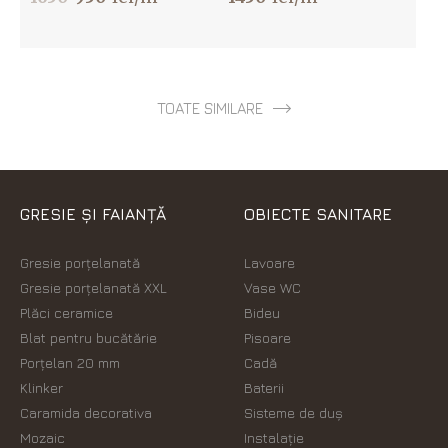
TOATE SIMILARE
GRESIE ȘI FAIANȚĂ
OBIECTE SANITARE
Gresie porțelanată
Lavoare
Gresie porțelanată XXL
Vase WC
Plăci ceramice
Bideu
Blat pentru bucătărie
Pisoare
Porțelan 20 mm
Cadă
Klinker
Baterii
Caramida decorativa
Sisteme de duș
Mozaic
Instalație