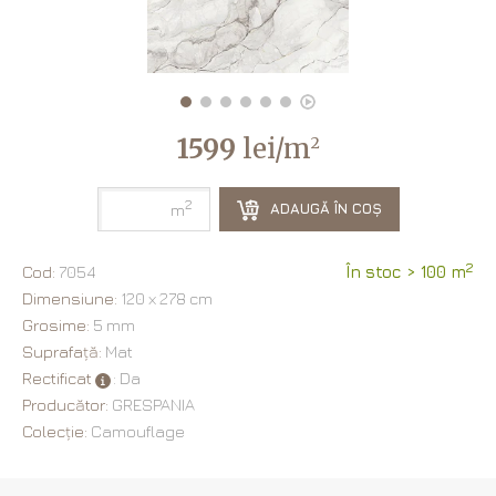
1599
lei/m
2
2
ADAUGĂ ÎN COȘ
m
2
Cod:
7054
În stoc > 100 m
Dimensiune:
120 х 278 cm
Grosime:
5 mm
Suprafață:
Mat
Rectificat
: Da
Producător:
GRESPANIA
Colecție:
Camouflage