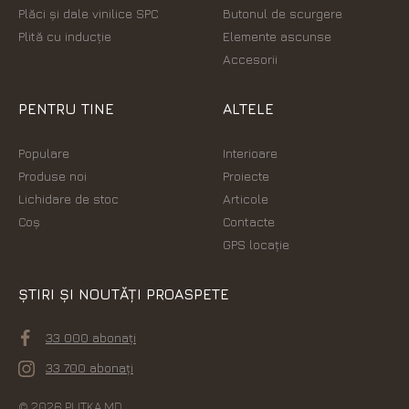
Plăci şi dale vinilice SPC
Butonul de scurgere
Plită cu inducție
Elemente ascunse
Accesorii
PENTRU TINE
ALTELE
Populare
Interioare
Produse noi
Proiecte
Lichidare de stoc
Articole
Coș
Contacte
GPS locație
ȘTIRI ȘI NOUTĂȚI PROASPETE
33 000 abonați
33 700 abonați
© 2026 PLITKA.MD