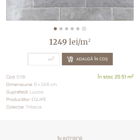
1249
lei/m
2
2
ADAUGĂ ÎN COȘ
m
2
Cod:
5118
În stoc 20.51 m
Dimensiune:
6 х 24.6 cm
Suprafață:
Lucios
Producător:
EQUIPE
Colecție:
Tribeca
ÎN INTERIOR