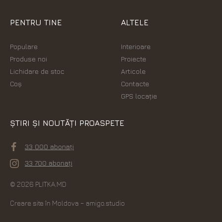
PENTRU TINE
ALTELE
Populare
Interioare
Produse noi
Proiecte
Lichidare de stoc
Articole
Coș
Contacte
GPS locație
ȘTIRI ȘI NOUTĂȚI PROASPETE
33 000 abonați
33 700 abonați
© 2026 PLITKA.MD
Creare site în Moldova
– amigo.studio