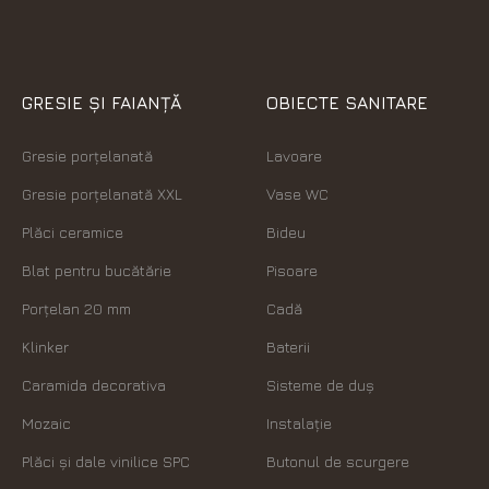
GRESIE ȘI FAIANȚĂ
OBIECTE SANITARE
Gresie porțelanată
Lavoare
Gresie porțelanată XXL
Vase WC
Plăci ceramice
Bideu
Blat pentru bucătărie
Pisoare
Porțelan 20 mm
Cadă
Klinker
Baterii
Caramida decorativa
Sisteme de duș
Mozaic
Instalație
Plăci şi dale vinilice SPC
Butonul de scurgere