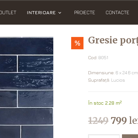
OUTLET
INTERIOARE
PROIECTE
CONTACTE
Gresie por
%
Cod:
8051
Dimensiune:
6 х 24.6 cm
Suprafață:
Lucios
2
În stoc 2.28 m
1249
799
l