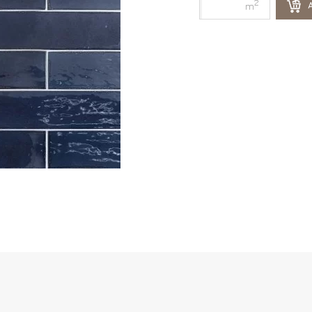
2
A
m