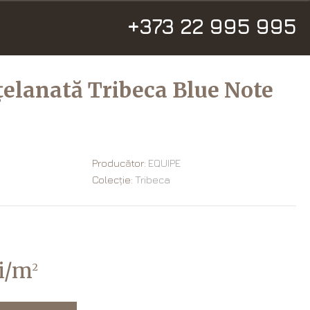
+373 22 995 995
țelanată Tribeca Blue Note
Producător:
EQUIPE
Colecție:
Tribeca
ei/m
2