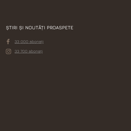
ȘTIRI ȘI NOUTĂȚI PROASPETE
33 000 abonați
33 700 abonați