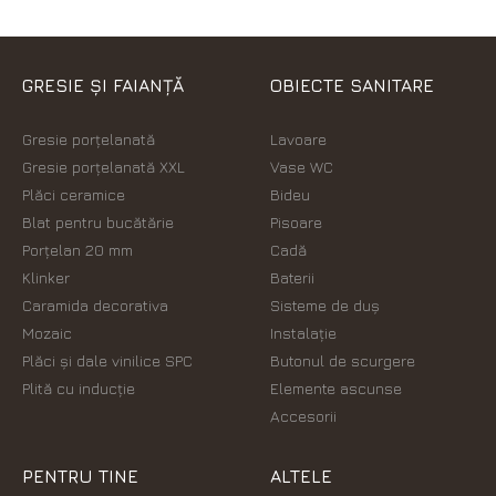
GRESIE ȘI FAIANȚĂ
OBIECTE SANITARE
Gresie porțelanată
Lavoare
Gresie porțelanată XXL
Vase WC
Plăci ceramice
Bideu
Blat pentru bucătărie
Pisoare
Porțelan 20 mm
Cadă
Klinker
Baterii
Caramida decorativa
Sisteme de duș
Mozaic
Instalație
Plăci şi dale vinilice SPC
Butonul de scurgere
Plită cu inducție
Elemente ascunse
Accesorii
PENTRU TINE
ALTELE