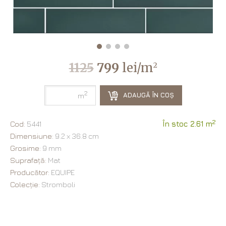
1125
799
lei/m
2
2
ADAUGĂ ÎN COȘ
m
2
Cod:
5441
În stoc 2.61 m
Dimensiune:
9.2 х 36.8 cm
Grosime:
9 mm
Suprafață:
Mat
Producător:
EQUIPE
Colecție:
Stromboli