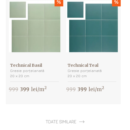
%
%
Technical Basil
Technical Teal
Gresie porțelanată
Gresie porțelanată
20 х 20 cm
20 х 20 cm
2
2
999
399
lei/m
999
399
lei/m
TOATE SIMILARE