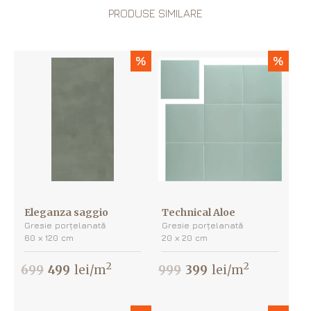
PRODUSE SIMILARE
%
%
Eleganza saggio
Technical Aloe
Gresie porțelanată
Gresie porțelanată
60 х 120 cm
20 х 20 cm
2
2
699
499
lei/m
999
399
lei/m