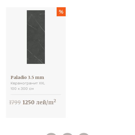
%
Paladio 3.5 mm
Керамогранит XXL
100 х 300 см
2
1799
1250
лей/m