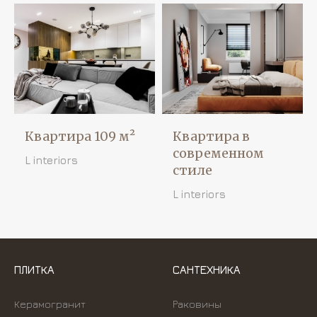
Квартира 109 м²
Квартира в
современном
L interiors
стиле
L interiors
ПЛИТКА
САНТЕХНИКА
Керамогранит
Раковины