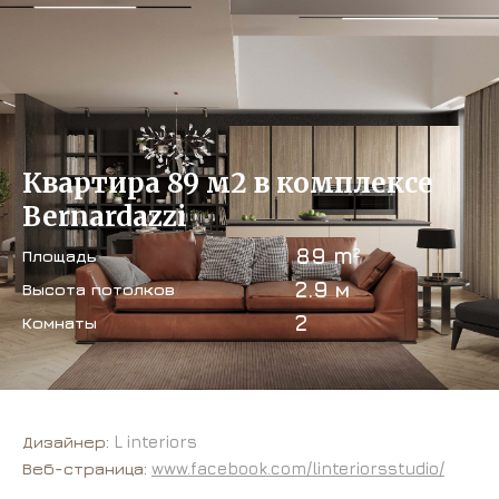
Квартира 89 м2 в комплексе
Bernardazzi
89 m
2
Площадь
2.9 м
Высота потолков
2
Комнаты
Дизайнер:
L interiors
Веб-страница:
www.facebook.com/linteriorsstudio/