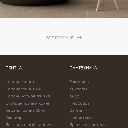
ВСЕ ПОХОЖИЕ
ПЛИТКА
САНТЕХНИКА
Керамогранит
Раковины
Керамогранит XXL
Унитазы
Керамическая плитка
Биде
Столешница для кухни
Писсуары
Керамогранит 20мм
Ванна
Клинкер
Смесители
Декоративный кирпич
Душевые системы